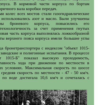
рпуса. В кормовой части корпуса по бортам
ричного вала коробки передач.
и колес всех мостов стали газогидравлические
х использовались азот и масло. Были улучшены
ы броневого корпуса, повысились его
технологичность за счет применения гнутых
овая часть корпуса выполнялась ложкообразной
ты верхнего пояса корпуса имели большие углы
а бронетранспортера с индексом "объект 1015-
и заводские и полигонные испытания. В процессе
т 1015-Б" показал высокую проходимость,
лавность хода при движении по местности в
х условиях. Максимальная скорость по шоссе
 средняя скорость по местности - 47 - 50 км/ч.
 по воде достигала 10,6 км/ч и сочеталась с