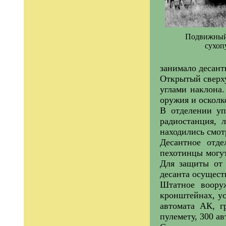
Подвижный
сухоп
занимало десант
Открытый сверху
углами наклона.
оружия и осколк
В отделении уп
радиостанция, 
находились смо
Десантное отде
пехотинцы могут
Для защиты от 
десанта осущест
Штатное вооруж
кронштейнах, у
автомата АК, г
пулемету, 300 а