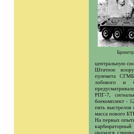
Бронетр
центральную сис
Штатное воору
пулемета СГМБ
лобового и 
предусматривали
РПГ-7, сигнал
боекомплект - 1
пять выстрелов 
масса нового БТР
На первых опыт
карбюраторный 
оказался слишк