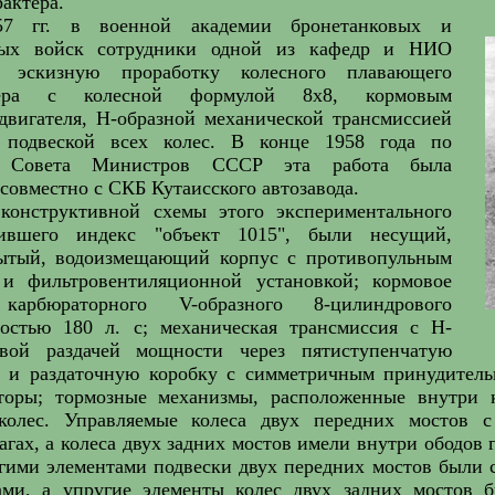
рактера.
7 гг. в военной академии бронетанковых и
ных войск сотрудники одной из кафедр и НИО
 эскизную проработку колесного плавающего
ртера с колесной формулой 8x8, кормовым
двигателя, Н-образной механической трансмиссией
 подвеской всех колес. В конце 1958 года по
ю Совета Министров СССР эта работа была
совместно с СКБ Кутаисского автозавода.
конструктивной схемы этого экспериментального
чившего индекс "объект 1015", были несущий,
ытый, водоизмещающий корпус с противопульным
и фильтровентиляционной установкой; кормовое
карбюраторного V-образного 8-цилиндрового
остью 180 л. с; механическая трансмиссия с Н-
овой раздачей мощности через пятиступенчатую
ч и раздаточную коробку с симметричным принудител
торы; тормозные механизмы, расположенные внутри к
колес. Управляемые колеса двух передних мостов с
гах, а колеса двух задних мостов имели внутри ободов 
угими элементами подвески двух передних мостов были
ами, а упругие элементы колес двух задних мостов