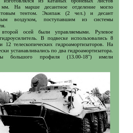
изготовлялся из катаных броневых листов
мм. На марше десантное отделение могло
ентовым тентом. Экипаж (2 чел.) и десант
плым воздухом, поступавшим из системы
ля.
 второй осей были управляемыми. Рулевое
гидроусилитель. В подвеске использовались 8
и 12 телескопических гидроамортизаторов. На
ески устанавливались по два гидроамортизатора.
ы большого профиля (13.00-18") имели