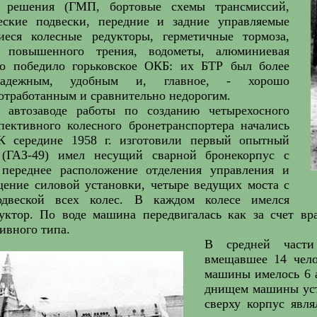
е решения (ГМП, бортовые схемы трансмиссий,
еские подвески, передние и задние управляемые
иеся колесные редукторы, герметичные тормоза,
 повышенного трения, водометы, алюминиевая
но победило горьковское ОКБ: их БТР был более
надежным, удобным и, главное, - хорошо
отработанным и сравнительно недорогим.
 автозаводе работы по созданию четырехосного
пективного колесного бронетранспортера начались
К середине 1958 г. изготовили первый опытный
 (ГАЗ-49) имел несущий сварной бронекорпус с
переднее расположение отделения управления и
щение силовой установки, четыре ведущих моста с
одвеской всех колес. В каждом колесе имелся
уктор. По воде машина передвигалась как за счет в
ивного типа.
В средней части 
вмещавшее 14 чело
машины имелось 6 
днищем машины уст
сверху корпус явл