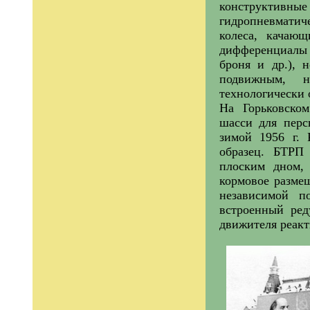
конструктивны
гидропневматич
колеса, качающ
дифференциалы
броня и др.), 
подвижным, 
технологически 
На Горьковском
шасси для перс
зимой 1956 г. 
образец. БТРП
плоским дном, 
кормовое разме
независимой п
встроенный ред
движителя реакт