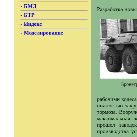
- БМД
Разработка новы
- БТР
- Индекс
- Моделирование
Бронетр
рабочими колеса
полностью закр
тормоза. Вооруж
максимальная ск
прошел заводс
производства у