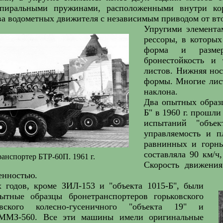
спиральными пружинами, расположенными внутри ко
ва водометных движителя с независимым приводом от вто
Упругими элементам
рессоры, в которы
форма и размер
бронестойкость и 
листов. Нижняя нос
формы. Многие лис
наклона.
Два опытных образц
Б" в 1960 г. прошл
испытаний "объек
управляемость и п
равнинных и горны
составляла 90 км/ч,
анспортер БТР-60П. 1961 г.
Скорость движения
енностью.
х годов, кроме ЗИЛ-153 и "объекта 1015-Б", были
ытные образцы бронетранспортеров горьковского
вского колесно-гусеничного "объекта 19" и
ММЗ-560. Все эти машины имели оригинальные