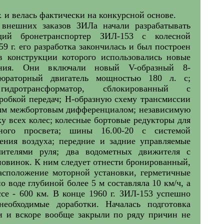
. и велась фактически на конкурсной основе.
внешних заказов ЗИЛа начали разрабатывать
щий бронетранспортер ЗИЛ-153 с колесной
9 г. его разработка закончилась и был построен
в конструкции которого использовались новые
ения. Они включали новый V-образный 8-
юраторный двигатель мощностью 180 л. с;
гидротрансформатор, сблокированный с
робкой передач; Н-образную схему трансмиссии
ым межбортовым дифференциалом; независимую
у всех колес; колесные бортовые редукторы для
ного просвета; шины 16.00-20 с системой
ления воздуха; передние и задние управляемые
лителями руля; два водометных движителя с
новинок. К ним следует отнести бронированный,
асположение моторной установки, герметичные
воде глубиной более 5 м составляла 10 км/ч, а
ссе - 600 км. В конце 1960 г. ЗИЛ-153 успешно
еобходимые доработки. Началась подготовка
и и вскоре вообще закрыли по ряду причин не