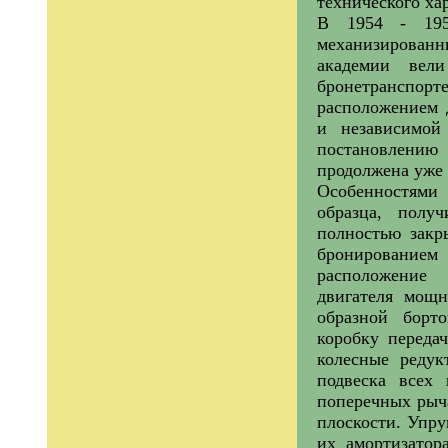
технического ха
В 1954 - 195
механизирован
академии вели
бронетранспо
расположением 
и независимой
постановлени
продолжена уже 
Особенностями 
образца, полу
полностью закр
бронированием 
расположение 
двигателя мощн
образной борт
коробку переда
колесные редук
подвеска всех 
поперечных рыча
плоскости. Упр
их амортизатор