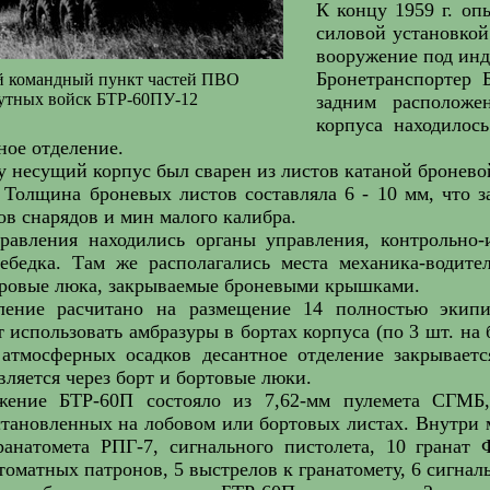
К концу 1959 г. оп
силовой установкой
вооружение под инд
Бронетранспортер 
 командный пункт частей ПВО
утных войск БТР-60ПУ-12
задним расположе
корпуса находилос
ное отделение.
 несущий корпус был сварен из листов катаной бронево
 Толщина броневых листов составляла 6 - 10 мм, что 
ов снарядов и мин малого калибра.
равления находились органы управления, контрольно
лебедка. Там же располагались места механика-водит
тровые люка, закрываемые броневыми крышками.
ление расчитано на размещение 14 полностью экипи
 использовать амбразуры в бортах корпуса (по 3 шт. на 
атмосферных осадков десантное отделение закрывает
вляется через борт и бортовые люки.
ение БТР-60П состояло из 7,62-мм пулемета СГМБ, 
становленных на лобовом или бортовых листах. Внутри
ранатомета РПГ-7, сигнального пистолета, 10 гранат
втоматных патронов, 5 выстрелов к гранатомету, 6 сигнал