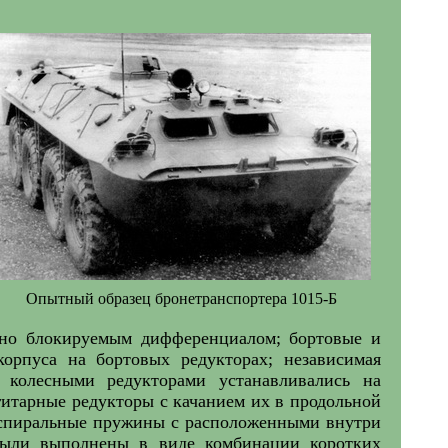
Опытный образец бронетранспортера 1015-Б
ьно блокируемым дифференциалом; бортовые и
орпуса на бортовых редукторах; независимая
 колесными редукторами устанавливались на
гитарные редукторы с качанием их в продольной
 спиральные пружины с расположенными внутри
 были выполнены в виде комбинации коротких