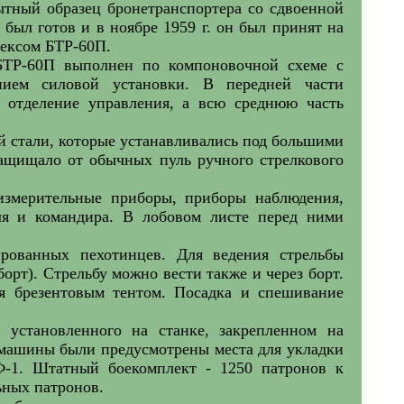
ытный образец бронетранспортера со сдвоенной
 был готов и в ноябре 1959 г. он был принят на
ексом БТР-60П.
БТР-60П выполнен по компоновочной схеме с
нием силовой установки. В передней части
ь отделение управления, а всю среднюю часть
й стали, которые устанавливались под большими
защищало от обычных пуль ручного стрелкового
-измерительные приборы, приборы наблюдения,
еля и командира. В лобовом листе перед ними
рованных пехотинцев. Для ведения стрельбы
борт). Стрельбу можно вести также и через борт.
ся брезентовым тентом. Посадка и спешивание
установленного на станке, закрепленном на
 машины были предусмотрены места для укладки
 Ф-1. Штатный боекомплект - 1250 патронов к
ьных патронов.