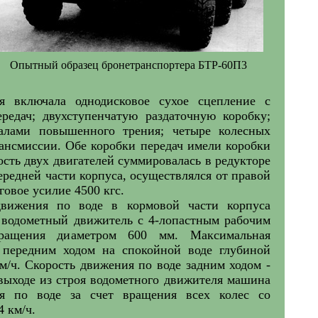
Опытный образец бронетранспортера БТР-60П3
ля включала однодисковое сухое сцепление с
редач; двухступенчатую раздаточную коробку;
алами повышенного трения; четыре колесных
рансмиссии. Обе коробки передач имели коробки
ть двух двигателей суммировалась в редукторе
редней части корпуса, осуществлялся от правой
говое усилие 4500 кгс.
движения по воде в кормовой части корпуса
 водометный движитель с 4-лопастным рабочим
вращения диаметром 600 мм. Максимальная
 передним ходом на спокойной воде глубиной
км/ч. Скорость движения по воде задним ходом -
и выходе из строя водометного движителя машина
ся по воде за счет вращения всех колес со
4 км/ч.