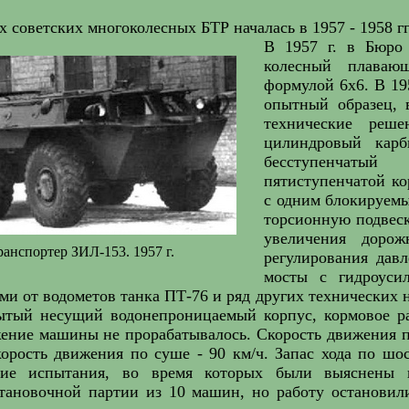
х советских многоколесных БТР началась в 1957 - 1958 гг
В 1957 г. в Бюро 
колесный плаваю
формулой 6x6. В 195
опытный образец, 
технические реш
цилиндровый карб
бесступенчатый 
пятиступенчатой ко
с одним блокируем
торсионную подвеск
увеличения дорож
анспортер ЗИЛ-153. 1957 г.
регулирования дав
мосты с гидроуси
ми от водометов танка ПТ-76 и ряд других технических 
ытый несущий водонепроницаемый корпус, кормовое р
ение машины не прорабатывалось. Скорость движения по 
орость движения по суше - 90 км/ч. Запас хода по шо
кие испытания, во время которых были выяснены н
становочной партии из 10 машин, но работу остановил