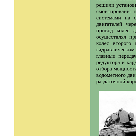
решили установи
смонтированы 
системами на 
двигателей чер
привод колес 
осуществлял пр
колес второго 
гидравлическим
главные перед
редуктора и кар
отбора мощности
водометного дви
раздаточной кор