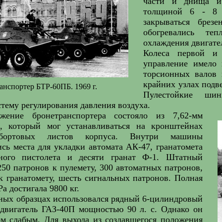
части и днища и 
толщиной 6 - 8 
закрываться брез
обогревались те
охлаждения двигате
Колеса первой и
управление имело 
торсионных валов 
крайних узлах подв
анспортер БТР-60ПБ. 1969 г.
Пулестойкие шин
тему регулирования давления воздуха.
жение бронетранспортера состояло из 7,62-мм
, который мог устанавливаться на кронштейнах
бортовых листов корпуса. Внутри машины
сь места для укладки автомата АК-47, гранатомета
ьного пистолета и десяти гранат Ф-1. Штатный
250 патронов к пулемету, 300 автоматных патронов,
к гранатомету, шесть сигнальных патронов. Полная
а достигала 9800 кг.
ных образцах использовался рядный 6-цилиндровый
двигатель ГАЗ-40П мощностью 90 л. с. Однако он
ом слабым. Для выхода из создавшегося положения