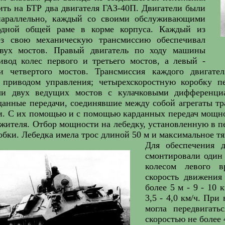
ть на БТР два двигателя ГАЗ-40П. Двигатели были
параллельно, каждый со своими обслуживающими
одной общей раме в корме корпуса. Каждый из
ез свою механическую трансмиссию обеспечивал
двух мостов. Правый двигатель по ходу машины
ивод колес первого и третьего мостов, а левый -
и четвертого мостов. Трансмиссия каждого двигате
 приводом управления; четырехскоростную коробку пе
ачи двух ведущих мостов с кулачковыми дифференци
данные передачи, соединявшие между собой агрегаты т
. С их помощью и с помощью карданных передач мощнос
жителя. Отбор мощности на лебедку, установленную в пе
обки. Лебедка имела трос длиной 50 м и максимальное тя
Для обеспечения 
смонтировали один
колесом левого 
скорость движения
более 5 м - 9 - 10 
3,5 - 4,0 км/ч. Пр
могла передвигать
скоростью не более 