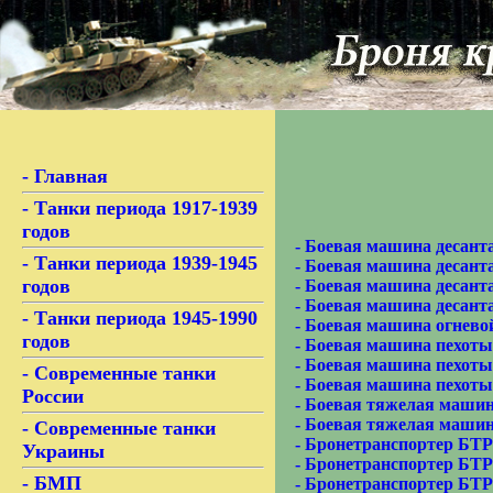
-
Главная
-
Танки периода 1917-1939
годов
-
Боевая машина десант
-
Танки периода 1939-1945
-
Боевая машина десант
годов
-
Боевая машина десант
-
Боевая машина десант
-
Танки периода 1945-1990
-
Боевая машина огнев
годов
-
Боевая машина пехот
-
Боевая машина пехот
-
Современные танки
-
Боевая машина пехот
России
-
Боевая тяжелая машин
-
Боевая тяжелая маши
-
Современные танки
-
Бронетранспортер БТР
Украины
-
Бронетранспортер БТР
-
БМП
-
Бронетранспортер БТР