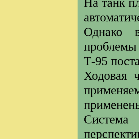
На танк п
автомати
Однако 
проблемы
Т-95 пост
Ходовая ч
применяе
применены
Систем
перспек