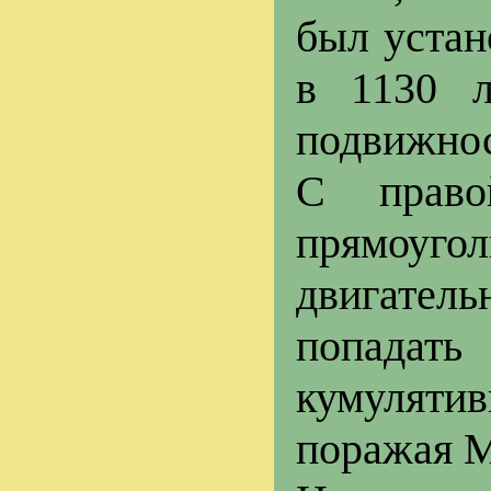
был устан
в 1130 л
подвижнос
С право
прямоуг
двигатель
попадат
кумулятив
поражая М