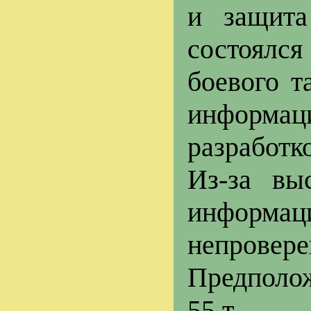
и защита
состоялся
боевого т
информаци
разработко
Из-за вы
информа
непровере
Предполож
55 т.