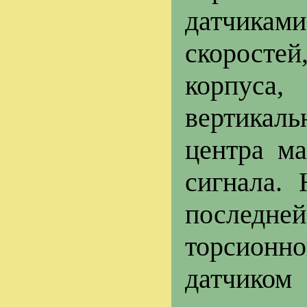
датчика
скоросте
корпуса
вертика
центра м
сигнала.
последней
торсионно
датчиком