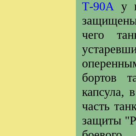
Т-90А
у н
защищены
чего та
устарев
оперенн
бортов т
капсула, 
часть тан
защиты "Р
боевого 