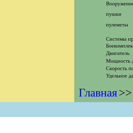
Вооружени
пушки
пулеметы
Системы пр
Боекомплек
Двигатель
Мощность д
Скорость п
Удельное д
Главная
>>