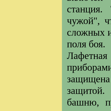
станция.
чужой", ч
сложных и
поля боя.
Лафетная
прибора
защищена
защитой.
башню, п