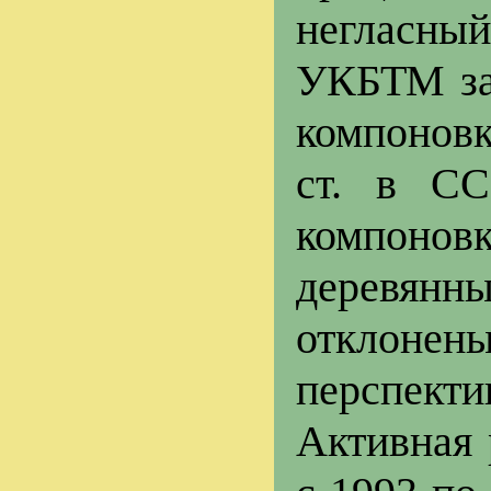
негласный
УКБТМ за 
компоновк
ст. в СС
компонов
деревянн
отклоне
перспекти
Активная 