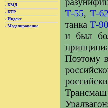
разунифиц
- БМД
Т-55
,
Т-6
- БТР
- Индекс
танка
Т-9
- Моделирование
и был бо
принципиа
Поэтому в
российск
российск
Трансма
Уралвагон