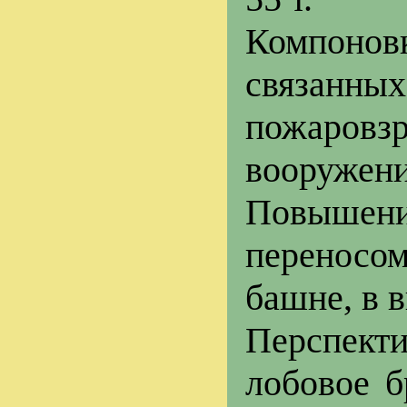
Компонов
связанны
пожаровзр
вооружени
Повышен
переносо
башне, в 
Перспек
лобовое б