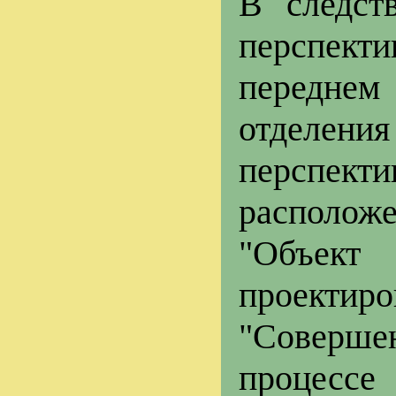
В следст
перспект
переднем
отделе
перспек
располож
"Объект 
проек
"Соверше
процессе