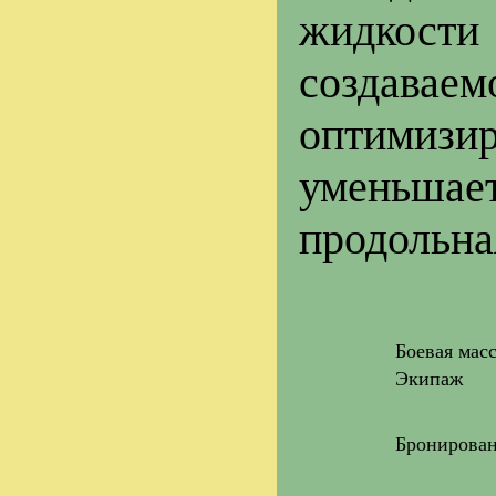
жидкост
создава
оптимизир
уменьшае
продольна
Боевая мас
Экипаж
Бронирова