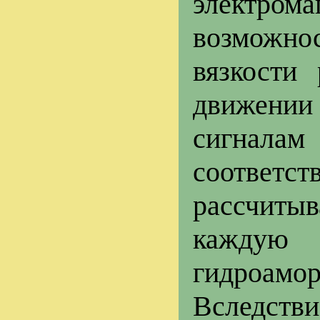
электро
возможнос
вязкости
движении
сигнала
соответст
рассчиты
каждую 
гидроамо
Вследстви