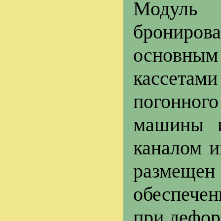
Модуль 
брониро
основны
кассетами
погонног
машины и
каналом и
размещен
обеспече
при дефор