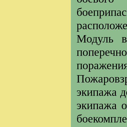
боеприп
расположе
Модуль в
поперечно
пораж
Пожаровз
экипажа д
экипажа о
боекомпле