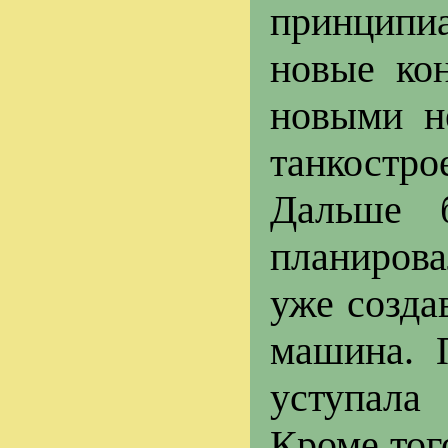
принципи
новые ко
новыми н
танкостро
Дальше
планиров
уже созда
машина. 
уступала
Кроме тог