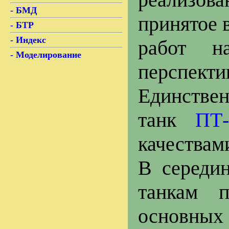
-
БМД
принятое 
-
БТР
-
Индекс
работ н
-
Моделирование
перспекти
Единствен
танк
ПТ-
качествам
В середи
танкам 
основн