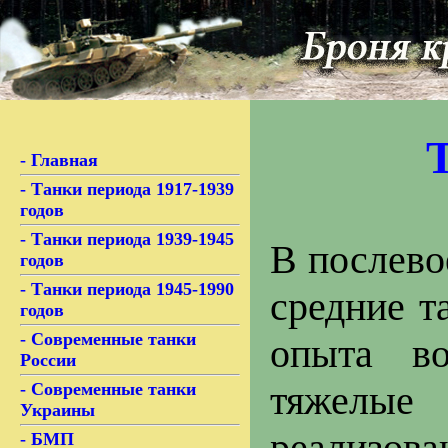
Т
-
Главная
-
Танки периода 1917-1939
годов
-
Танки периода 1939-1945
В послево
годов
-
Танки периода 1945-1990
средние т
годов
-
Современные танки
опыта в
России
тяжелые
-
Современные танки
Украины
реализов
-
БМП