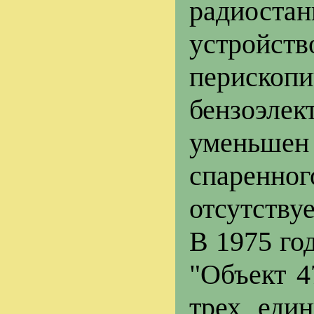
радиоста
устройст
перископ
бензоэлек
уменьшен
спаренн
отсутству
В 1975 го
"Объект 4
трех еди