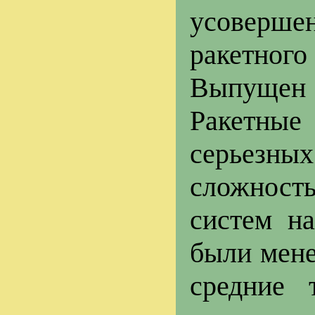
усоверше
ракетног
Выпущен
Ракетны
серьезн
сложность
систем на
были мене
средние 