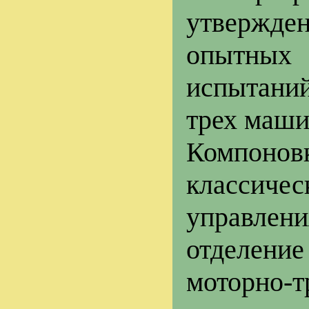
утвержде
опытных
испытаний
трех маши
Компоно
классичес
управлен
отделение
моторно-т