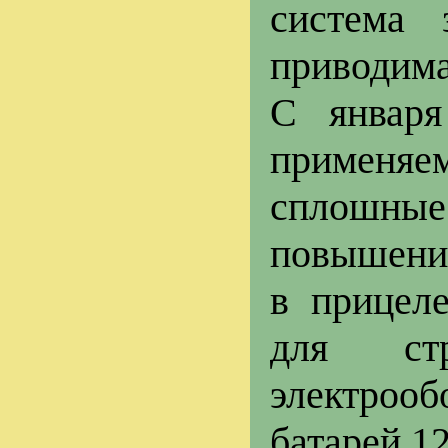
система 
приводима
С января
применяе
сплошны
повышени
в прицеле
для ст
электроо
батарей 1