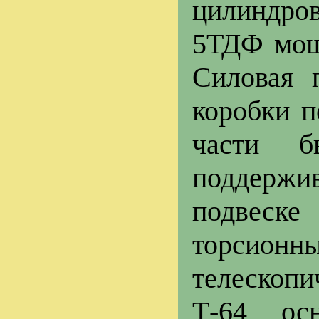
цилиндро
5ТДФ мощн
Силовая 
коробки п
части б
поддержив
подвеск
торсион
телескопи
Т-64 ос