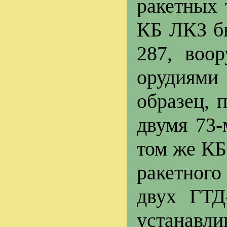
ракетных 
КБ ЛКЗ бы
287, воо
орудиями
образец, 
двумя 73-
том же КБ
ракетного
двух ГТД
устанавли