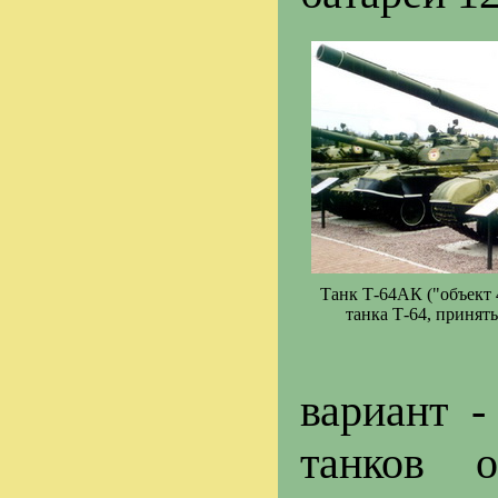
Танк Т-64АК ("объект 
танка Т-64, принят
вариант -
танков о