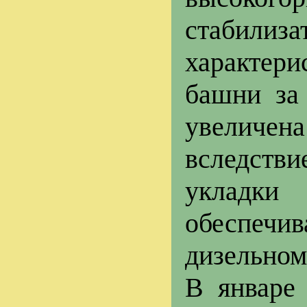
стабилиз
характер
башни за 
увеличена
вследств
укладки
обеспечи
дизельном
В январе 