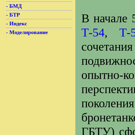
- БМД
В начале 
- БТР
- Индекс
Т-54
,
Т-
- Моделирование
сочетан
подвижно
опытно-
перспекти
поколени
бронетан
ГБТУ) сфо