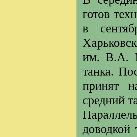
готов тех
в сентя
Харьковс
им. В.А.
танка. По
принят н
средний та
Параллел
доводкой 