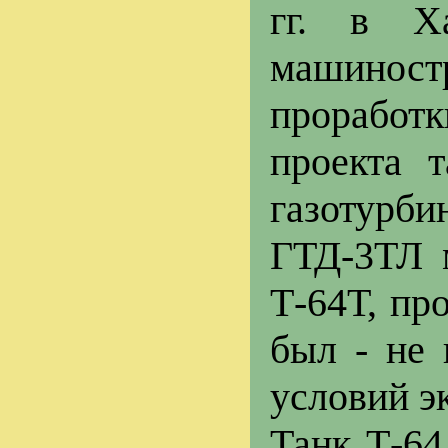
гг. в Х
машин
прорабо
проекта 
газотур
ГТД-3ТЛ 
Т-64Т, пр
был - не 
условий э
Танк Т-64