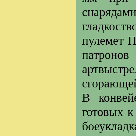
снарядам
гладкост
пулемет П
патронов 
артвыстр
сгорающей
В конвей
готовых к
боеуклад