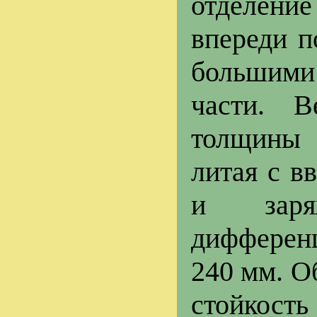
отделени
впереди п
большими
части. В
толщины 
литая с в
и заря
дифферен
240 мм. О
стойкост