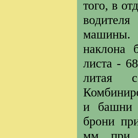
того, в о
водителя
машины. 
наклона 
листа - 6
литая с
Комбиниро
и башни 
брони пр
мм при 