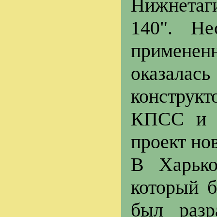
Нижнетаги
140". Не
применен
оказалась
конструкт
КПСС и С
проект нов
В Харько
который б
был разр