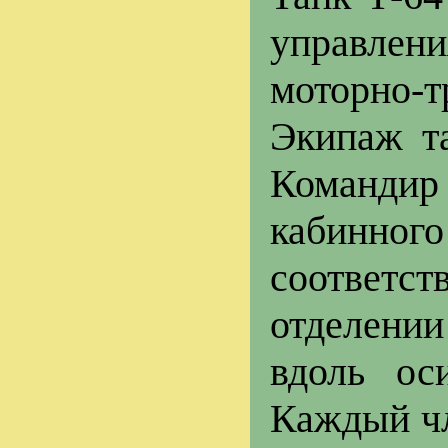
управлен
моторно-
Экипаж та
Командир
кабинно
соответс
отделении
вдоль ос
Каждый чл