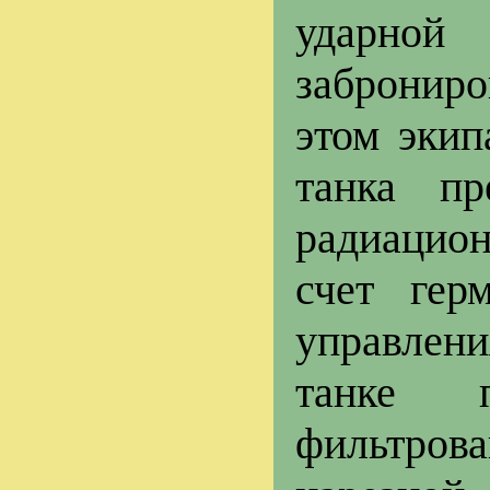
ударной
заброниро
этом экип
танка пр
радиацион
счет гер
управлен
танке 
фильтров