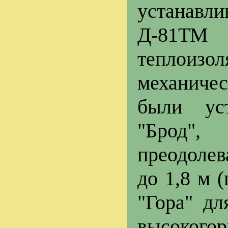
устанавл
Д-81Т
теплоизо
механиче
были ус
"Брод"
преодолев
до 1,8 м 
"Гора" дл
высокогор