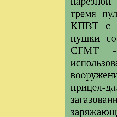
нарезной
тремя пу
КПВТ с б
пушки со
СГМТ - 
использ
вооружени
прицел-д
загазован
заряжающ