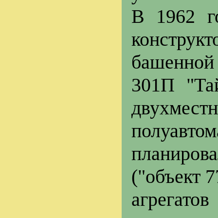
В 1962 г
конструкт
башенной
301П "Та
двухмес
полуавто
планиров
("объект 7
агрегато