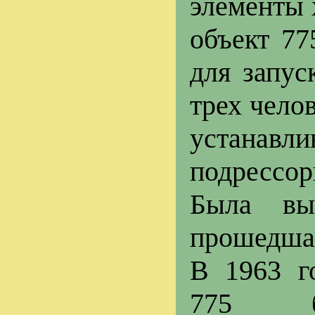
элементы 
объект 77
для запу
трех чело
устанав
подрессор
Была вы
прошедшая
В 1963 г
775 б