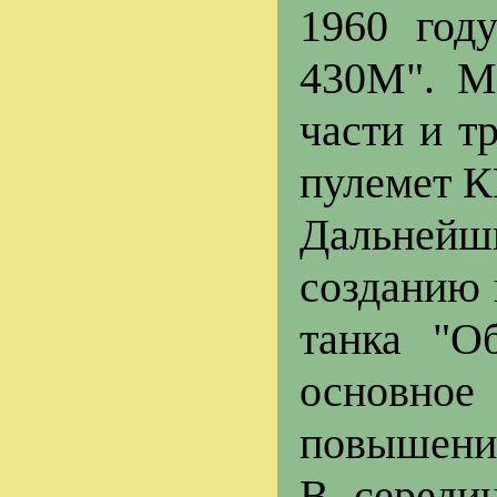
1960 год
430М". М
части и т
пулемет 
Дальнейш
созданию 
танка "О
основное
повышени
В середи