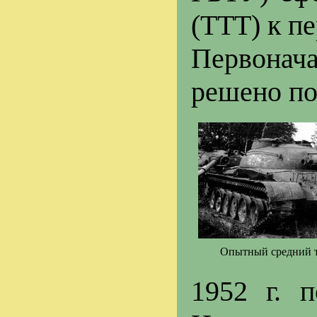
(ТТТ) к п
Первонача
решено п
Опытный средний та
1952 г. 