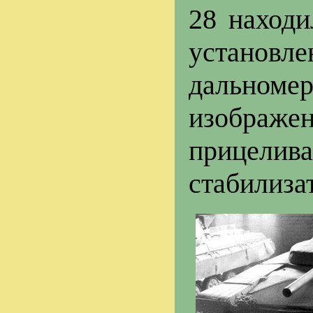
28 находи
установл
дальном
изображ
прицелива
стабилиза