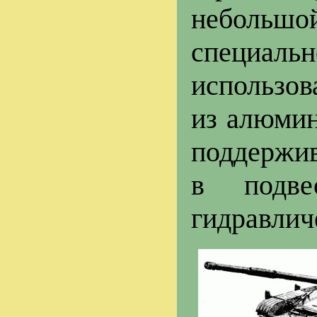
небольшо
специал
использов
из алюмин
поддержив
в подве
гидравлич