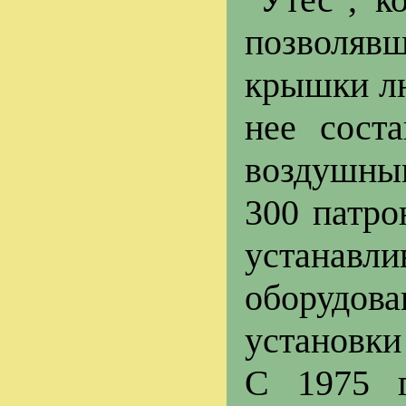
позволяв
крышки лю
нее сост
воздушным
300 патро
устанавл
оборудов
установки
С 1975 г