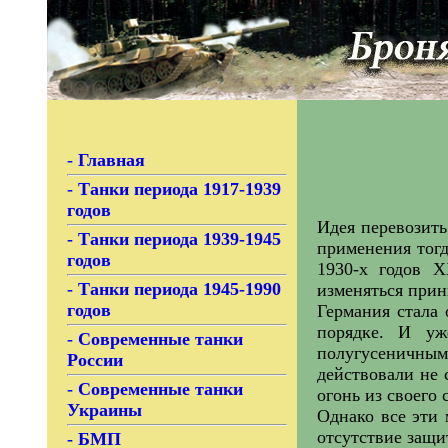
-
Главная
-
Танки периода 1917-1939
годов
Идея перевозить
-
Танки периода 1939-1945
применения тогд
годов
1930-х годов X
-
Танки периода 1945-1990
изменяться прин
годов
Германия стала 
порядке. И уж
-
Современные танки
полугусеничным
России
действовали не 
-
Современные танки
огонь из своего
Украины
Однако все эти
отсутствие защи
-
БМП