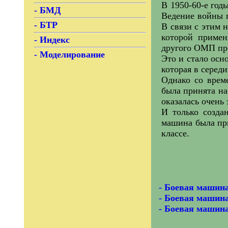
В 1950-60-е год
-
БМД
Ведение войны п
-
БТР
В связи с этим 
которой примен
-
Индекс
другого ОМП про
-
Моделирование
Это и стало осн
которая в серед
Однако со врем
была принята н
оказалась очень
И только созд
машина была при
классе.
-
Боевая машин
-
Боевая машин
-
Боевая машин