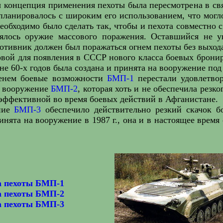
ы концепция применения пехоты была пересмотрена в свя
ланировалось с широким его использованием, что могл
необходимо было сделать так, чтобы и пехота совместно 
ялось оружие массового поражения. Оставшийся не 
тивник должен был поражаться огнем пехоты без выхода
овой для появления в СССР нового класса боевых брон
ине 60-х годов была создана и принята на вооружение по
енем боевые возможности
БМП-1
перестали удовлетвор
а вооружение
БМП-2
, которая хоть и не обеспечила резк
 эффективной во время боевых действий в Афганистане.
ание
БМП-3
обеспечило действительно резкий скачок б
нята на вооружение в 1987 г., она и в настоящее время
а пехоты БМП-1
а пехоты БМП-2
а пехоты БМП-3