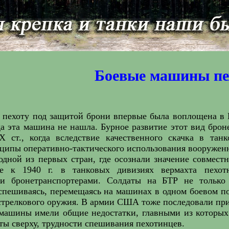
Боевые машины пе
 пехоту под защитой брони впервые была воплощена в 
а эта машина не нашла. Бурное развитие этот вид бро
X ст., когда вследствие качественного скачка в та
ципы оперативно-тактического использования вооружен
одной из первых стран, где осознали значение совмес
е к 1940 г. в танковых дивизиях вермахта пехот
и бронетранспортерами. Солдаты на БТР не только 
спешиваясь, перемещаясь на машинах в одном боевом по
 стрелкового оружия. В армии США тоже последовали пр
 машины имели общие недостатки, главными из которых
ты сверху, трудности спешивания пехотинцев.