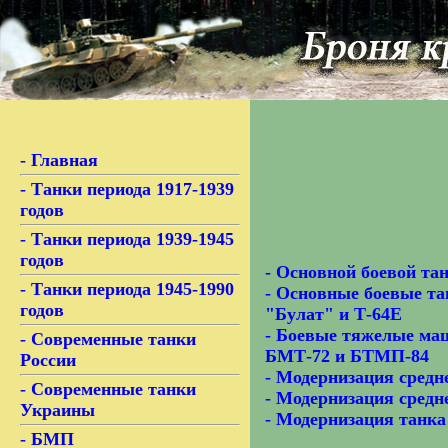
-
Главная
-
Танки периода 1917-1939
годов
-
Танки периода 1939-1945
годов
-
Основной боевой та
-
Танки периода 1945-1990
-
Основные боевые т
годов
"Булат"
и Т-64Е
-
Боевые тяжелые ма
-
Современные танки
БМТ-72 и
БТМП-84
России
-
Модернизация средне
-
Современные танки
-
Модернизация средне
Украины
-
Модернизация танка
-
БМП