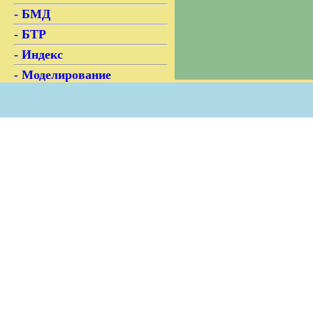
-
БМД
-
БТР
-
Индекс
-
Моделирование