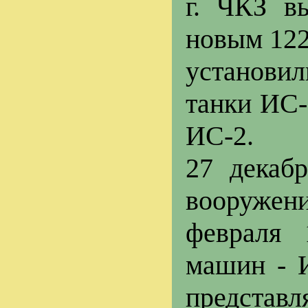
г. ЧКЗ в
новым 122
установил
танки ИС-
ИС-2.
27 декаб
вооружени
февраля 
машин - И
представл