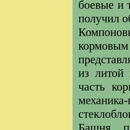
боевые и 
получил о
Компонов
кормовым
представл
из литой 
часть ко
механика
стеклобл
Башня п