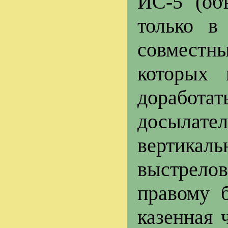
ИС-5 (об
только в
совместн
которых 
доработат
досылат
вертикал
выстрелов
правому 
казенная 