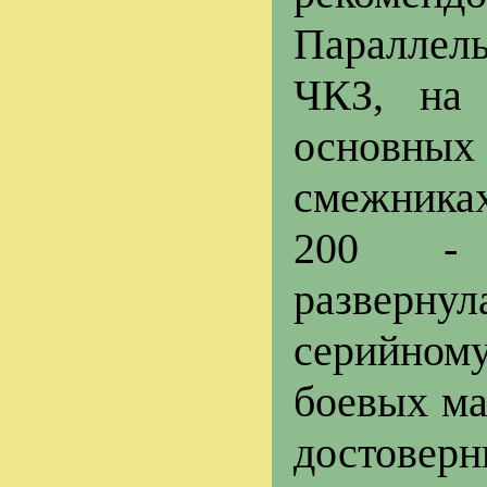
Параллель
ЧКЗ, на
основны
смежника
200 -
разверну
серийному
боевых ма
достовер