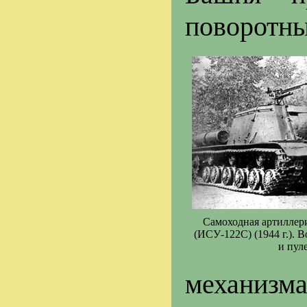
поворотны
Самоходная артиллер
(ИСУ-122С) (1944 г.). 
и пу
механизм