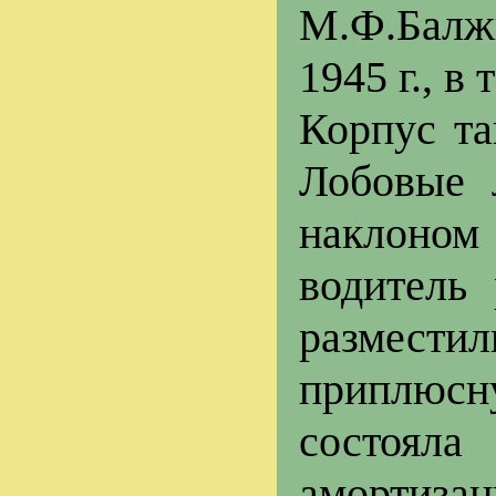
М.Ф.Балж
1945 г., в
Корпус та
Лобовые 
наклоном
водитель
размести
приплюсн
состояла
амортизац