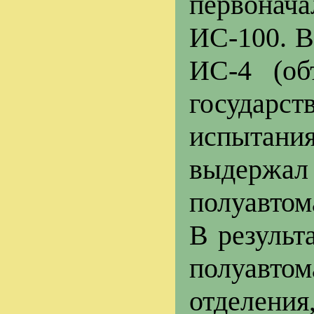
первона
ИС-100. В
ИС-4 (об
государс
испытан
выдержал
полуавтом
В результ
полуавто
отделения