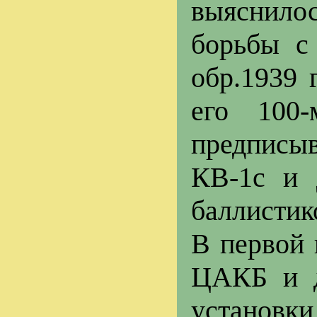
выяснило
борьбы с
обр.1939 
его 100
предписыв
КВ-1с и 
баллистик
В первой 
ЦАКБ и д
установк