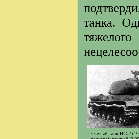
подтверди
танка. Од
тяжело
нецелесоо
Тяжелый танк ИС-2 (194