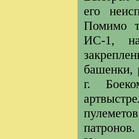
его неис
Помимо т
ИС-1, н
закрепле
башенки, 
г. Боек
артвыстр
пулемето
патронов.