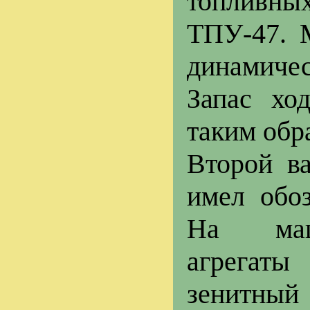
топливны
ТПУ-47. М
динамиче
Запас хо
таким обр
Второй в
имел обо
На маш
агрега
зенитны