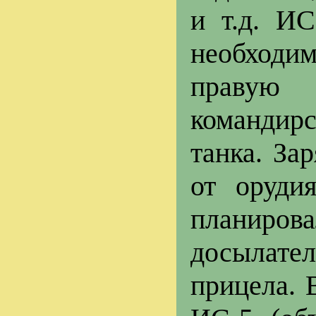
и т.д. ИС
необходи
правую 
командир
танка. За
от оруди
планиро
досылател
прицела. 