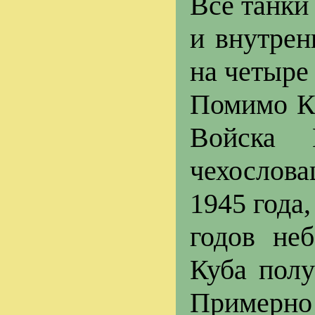
Все танки
и внутре
на четыре
Помимо К
Войска 
чехослова
1945 года
годов не
Куба полу
Примерно 