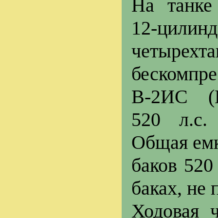
На танке
12-цилин
четырехт
бескомп
В-2ИС (
520 л.с.
Общая емк
баков 520
баках, не
Ходовая 