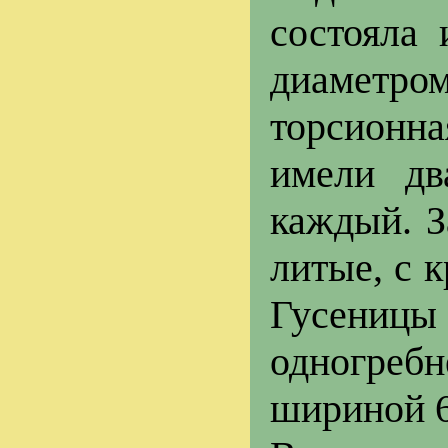
состояла
диаметр
торсионн
имели дв
каждый. З
литые, с 
Гусениц
одногреб
шириной 6