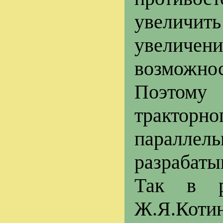
увеличи
увеличен
возможно
Поэтому
трактор
параллел
разрабаты
Так в ре
Ж.Я.Коти