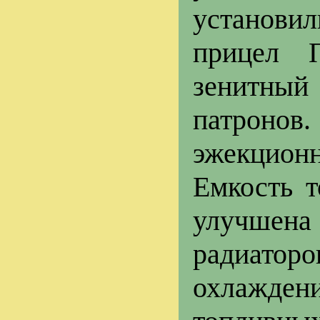
установи
прицел 
зенитны
патронов
эжекционн
Емкость т
улучшена
радиато
охлажден