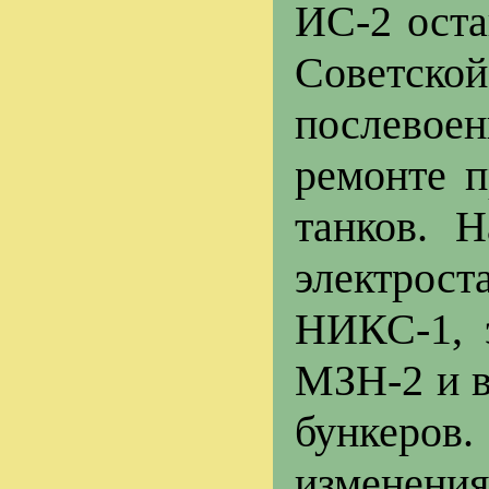
ИС-2 оста
Советс
послевоен
ремонте п
танков. 
электрос
НИКС-1, 
МЗН-2 и в
бункеров.
изменени