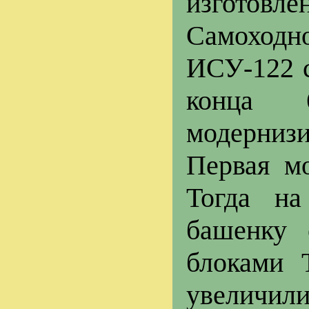
изготовле
Самоходн
ИСУ-122 с
конца 
модернизи
Первая мо
Тогда на
башенку
блоками 
увеличил