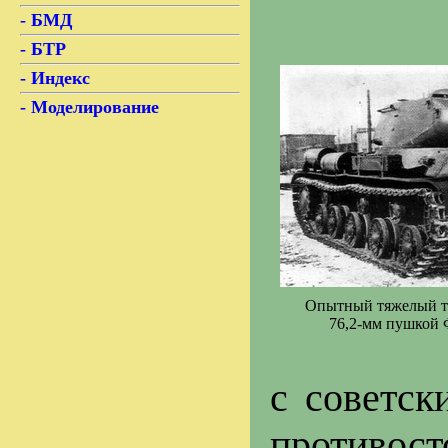
- БМД
- БТР
- Индекс
- Моделирование
Опытный тяжелый та
76,2-мм пушкой 
с советс
противо