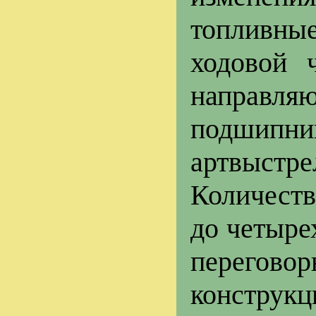
топливные
ходовой 
направ
подшипн
артвыстре
Количеств
до четыре
перегов
конструкц