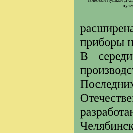
танковой пушкой Д-25
пуле
расширена
приборы н
В середи
производс
Последни
Отечестве
разработа
Челябинск