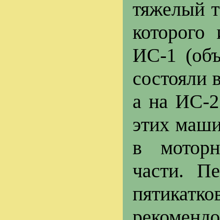
тяжелый т
которого
ИС-1 (объ
состояли 
а на ИС-2
этих маши
в моторн
части. П
пятикатк
рекомендо