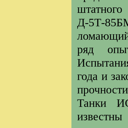
штатног
Д-5Т-85
ломающий
ряд опы
Испытания
года и за
прочности
Танки И
извес