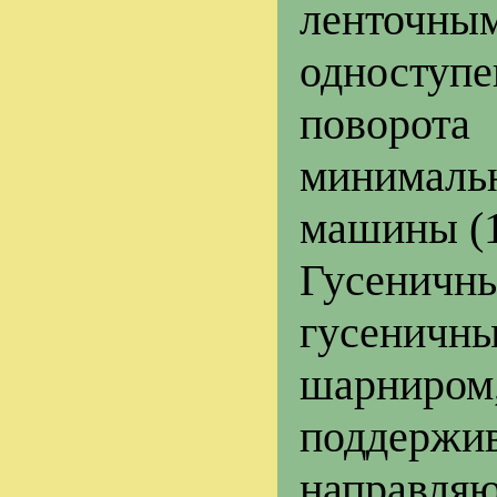
ленточн
односту
поворота
минимал
машины (1
Гусеничн
гусеничн
шарниром,
поддер
направл