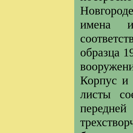
Новгород
имена 
соответс
образца 1
вооружени
Корпус и
листы со
передне
трехство