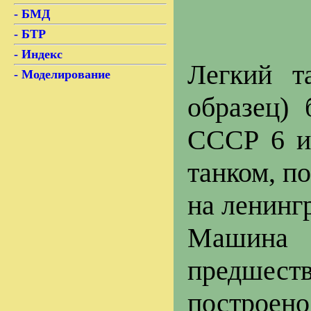
- БМД
- БТР
- Индекс
Легкий т
- Моделирование
образец)
СССР 6 и
танком, п
на ленинг
Машина 
предшеств
построен