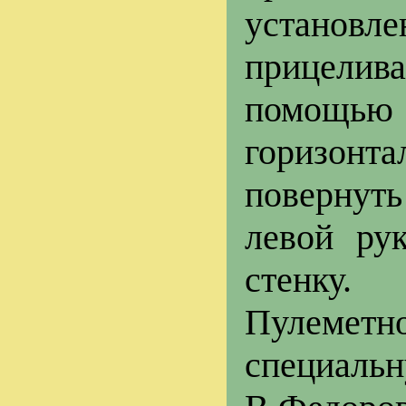
установле
прицелива
помощью
горизон
повернуть
левой ру
стенку.
Пулеметн
специал