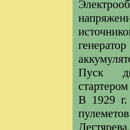
Электро
напряже
источник
генератор
аккумулят
Пуск дв
стартером
В 1929 г
пулемето
Дегтярев