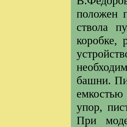
В.Федоров
положен п
ствола п
коробке, 
устройств
необходи
башни. Пи
емкостью
упор, пис
При моде