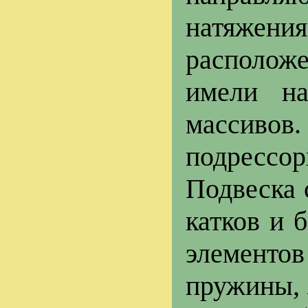
натяжен
располож
имели н
массиво
подрессор
Подвеска 
катков и 
элементо
пружины, 