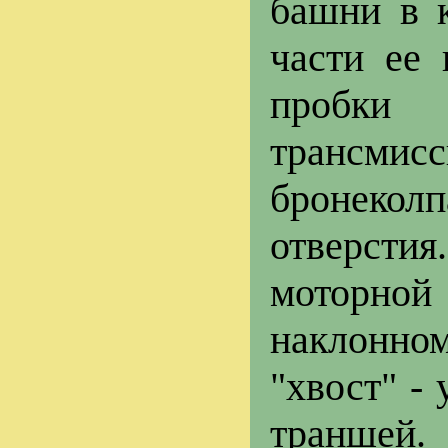
башни в к
части ее
пробки 
трансмис
бронекол
отверсти
моторной
наклонно
"хвост" -
траншей.