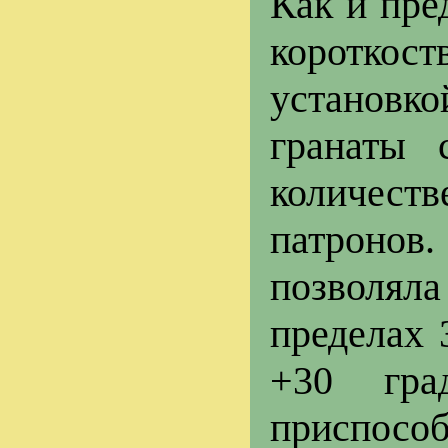
Как и пре
коротко
установко
гранаты 
количест
патронов
позволял
пределах 
+30 гра
приспособ