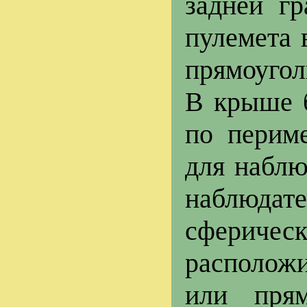
задней гр
пулемета 
прямоуго
В крыше б
по перим
для наблю
наблюдат
сферическ
располож
или прям