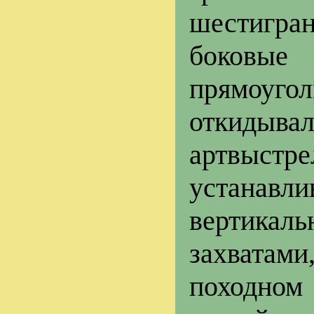
шестигра
боковые
прямоуг
откидыв
артвыст
устанав
вертикал
захватам
походном