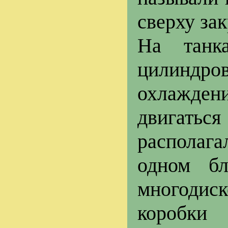
сверху за
На танк
цилиндро
охлажде
двигатьс
располаг
одном бл
многодис
коробки 