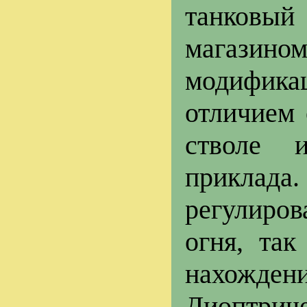
танковы
магазино
модифик
отличием 
стволе 
приклад
регулиро
огня, та
нахожд
Диоптрич