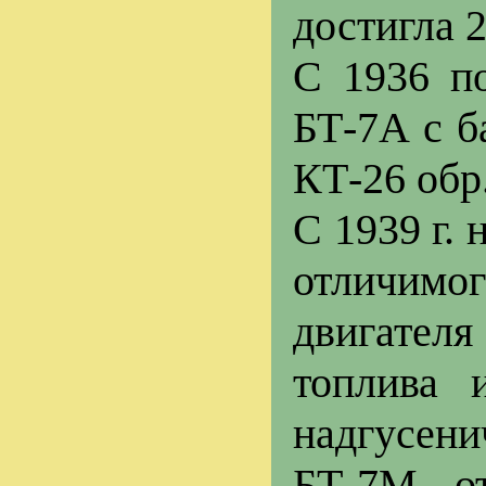
достигла 2
С 1936 по
БТ-7А с б
КТ-26 обр
С 1939 г.
отличимо
двигателя
топлива 
надгусени
БТ-7М о