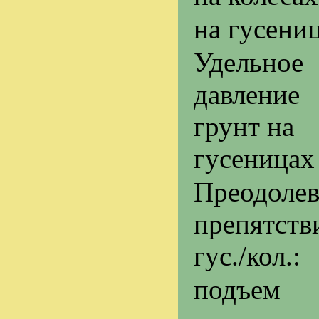
на гусени
Удельное
давлен
грунт на
гусеницах
Преодоле
препятств
гус./кол.:
подъем