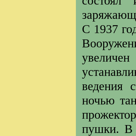
состоял 
заряжающи
С 1937 го
Вооружени
увеличен
устанавл
ведения 
ночью та
прожектор
пушки. В