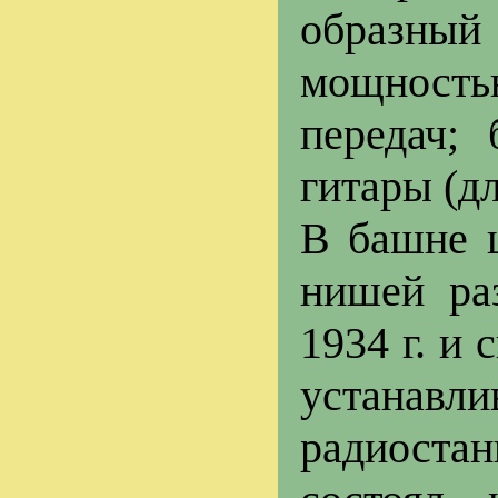
образны
мощность
передач;
гитары (д
В башне 
нишей ра
1934 г. и
устанавл
радиоста