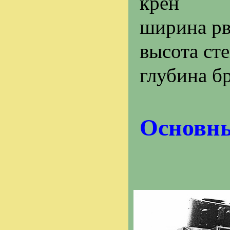
крен
ширина рв
высота ст
глубина б
Основны