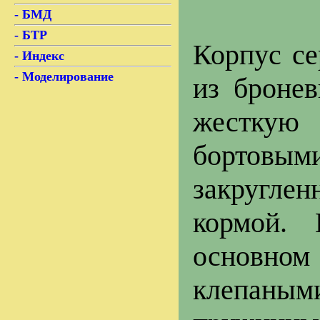
- БМД
- БТР
Корпус се
- Индекс
- Моделирование
из бронев
жесткую
бортовы
закругле
кормой. 
основно
клепаным