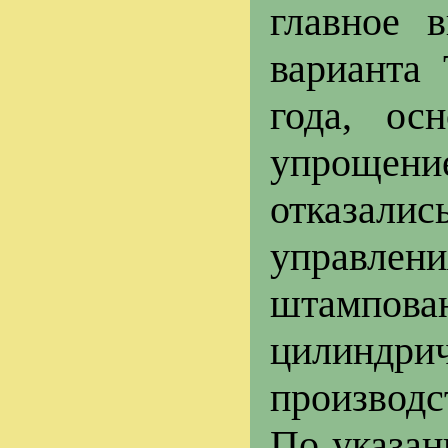
главное 
варианта 
года, ос
упрощени
отказалис
управл
штампов
цилиндри
производс
По указан