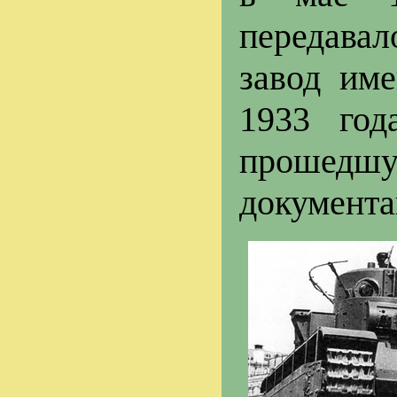
передава
завод им
1933 год
прошедшу
документа