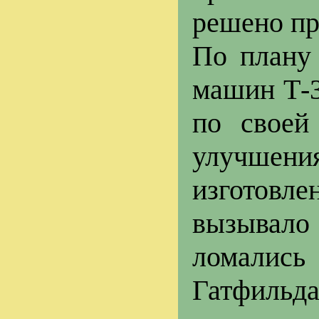
решено пр
По плану
машин Т-3
по своей
улучшения
изготовл
вызывало 
ломалис
Гатфильда