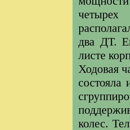
мощности 
четырех
располага
два ДТ. 
листе корп
Ходовая ч
состояла 
сгруппир
поддержи
колес. Те