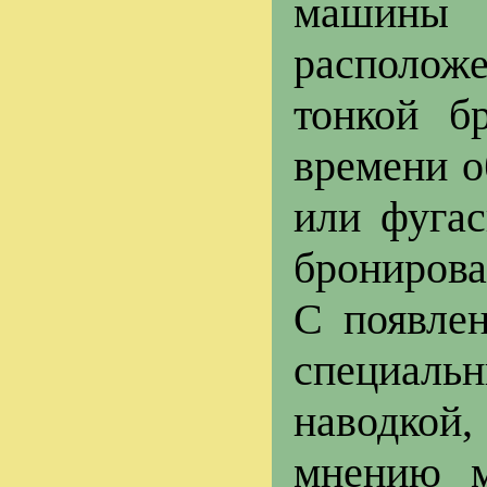
машины 
расположе
тонкой б
времени о
или фуга
бронирова
С появлен
специал
наводкой
мнению м