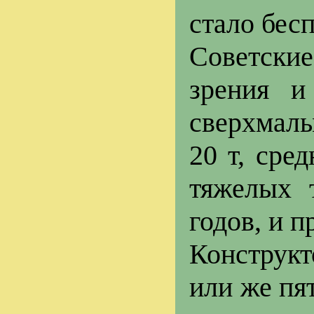
стало бес
Советски
зрения и
сверхмалы
20 т, сре
тяжелых 
годов, и п
Конструкт
или же пя