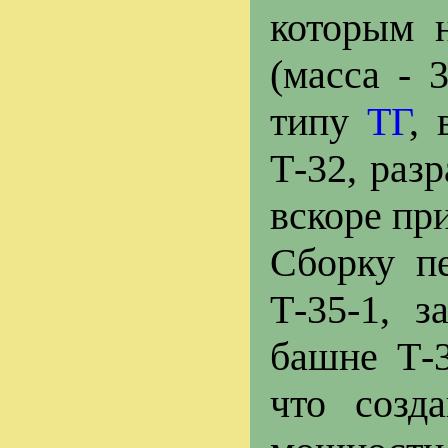
которым 
(масса - 
типу
ТГ
, 
Т-32, раз
вскоре пр
Сборку пе
Т-35-1, з
башне Т-3
что созд