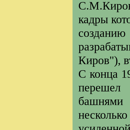
С.М.Киро
кадры кот
созданию
разраба
Киров"), в
С конца 1
перешел
башнями 
несколько
усилен