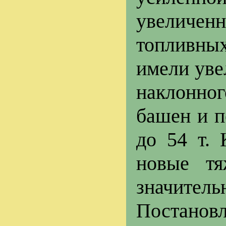
увелич
топливны
имели уве
наклонно
башен и п
до 54 т.
новые т
значител
Постановл