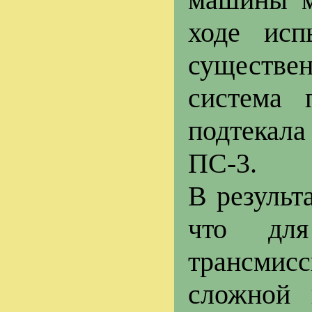
ходе исп
существе
система п
подтекала
ПС-3.
В результ
что для
трансмис
сложной 