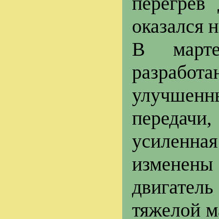
перегрев 
оказался 
В март
разрабо
улучше
передачи
усиленна
изменены
двигате
тяжелой м