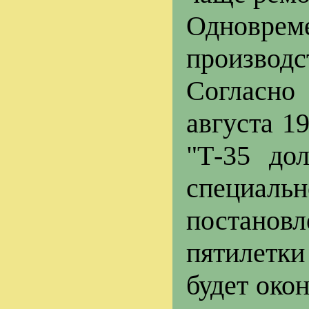
Одновре
производ
Согласно
августа 1
"Т-35 до
специал
постанов
пятилетки
будет око