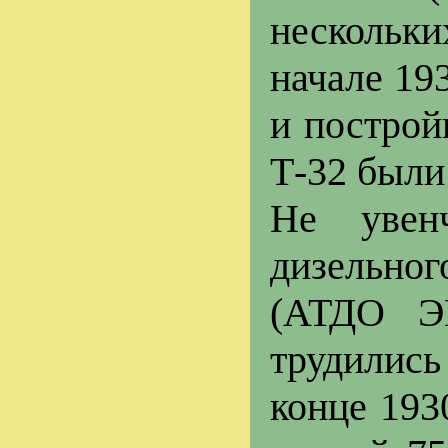
нескольк
начале 19
и построй
Т-32 были
Не увен
дизельно
(АТДО Э
трудились
конце 193