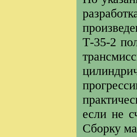
разработ
произвед
Т-35-2 по
трансмис
цилиндри
прогресс
практичес
если не с
Сборку ма