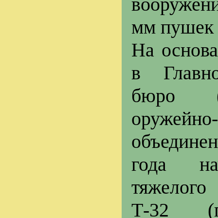
вооружени
мм пушек 
На основа
в Главно
бюро (
оружейно-
объедине
года на
тяжелого 
Т-32 (п