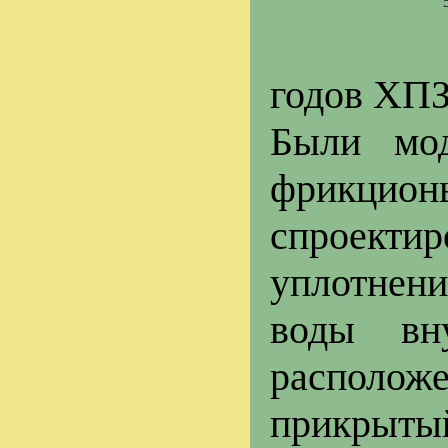
годов ХПЗ
Были мод
фрикцион
спроект
уплотнени
воды вн
располож
прикрытый