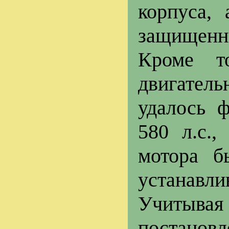
корпуса,
защищенн
Кроме т
двигател
удалось 
580 л.с.
мотора б
устанавлив
Учитыва
постановл