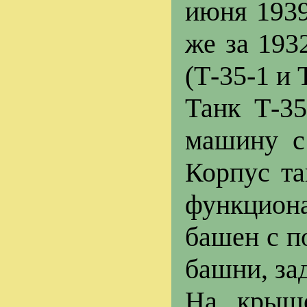
июня 1939
же за 193
(Т-35-1 и 
Танк Т-3
машину с
Корпус та
функциона
башен с п
башни, за
На крыше