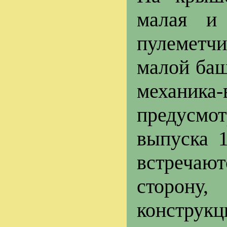
малая и
пулеметчи
малой баш
механика
предусмот
выпуска 
встречаю
сторону
констру