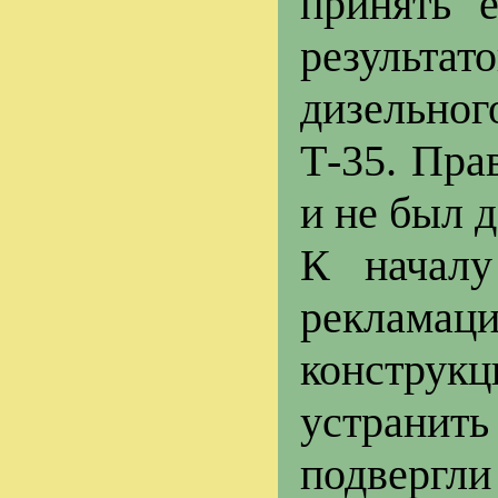
принять 
результ
дизельног
Т-35. Пра
и не был 
К началу
рекламац
конструк
устранит
подвергл