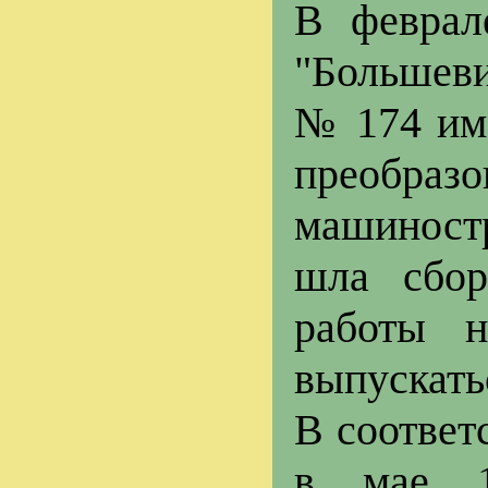
В феврал
"Большеви
№ 174 им
преобра
машиност
шла сбор
работы 
выпускать
В соответ
в мае 1