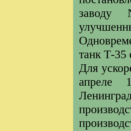
заводу 
улучшенны
Одновреме
танк Т-35
Для ускор
апреле 
Ленингр
произво
производ