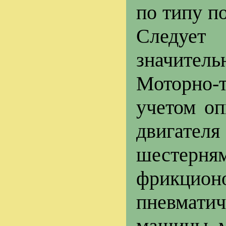
по типу п
Следует 
значитель
Моторно-т
учетом о
двигателя
шестерн
фрикцион
пневматич
машины м