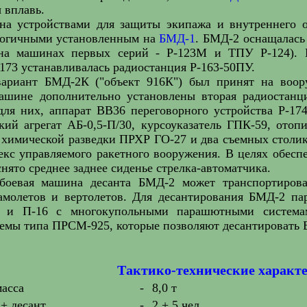
 вплавь.
а устройствами для защиты экипажа и внутреннего о
логичными установленным на
БМД-1
. БМД-2 оснащалась
на машинах первых серий - Р-123М и ТПУ Р-124). 
173 устанавливалась радиостанция Р-163-50ПУ.
ариант БМД-2К ("объект 916К") был принят на воор
ашине дополнительно установлены вторая радиостанц
для них, аппарат ВВ36 переговорного устройства Р-17
кий агрегат АБ-0,5-П/30, курсоуказатель ГПК-59, отоп
химической разведки ПРХР ГО-27 и два съемных столик
екс управляемого ракетного вооружения. В целях обесп
снято среднее заднее сиденье стрелка-автоматчика.
 боевая машина десанта БМД-2 может транспортирова
амолетов и вертолетов. Для десантирования БМД-2 
 и П-16 с многокупольными парашютными системам
емы типа ПРСМ-925, которые позволяют десантировать Б
Тактико-технические характ
масса
-
8,0 т
+ десант
-
2 + 5 чел.