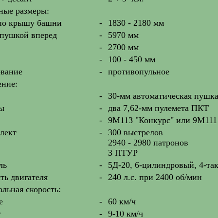
ные размеры:
по крышу башни
-
1830 - 2180 мм
 пушкой вперед
-
5970 мм
-
2700 мм
-
100 - 450 мм
вание
-
противопульное
ние:
-
30-мм автоматическая пушк
ы
-
два 7,62-мм пулемета ПКТ
-
9М113 "Конкурс" или 9М111
лект
-
300 выстрелов
2940 - 2980 патронов
3 ПТУР
ль
-
5Д-20, 6-цилиндровый, 4-та
ь двигателя
-
240 л.с. при 2400 об/мин
льная скорость:
е
-
60 км/ч
у
-
9-10 км/ч