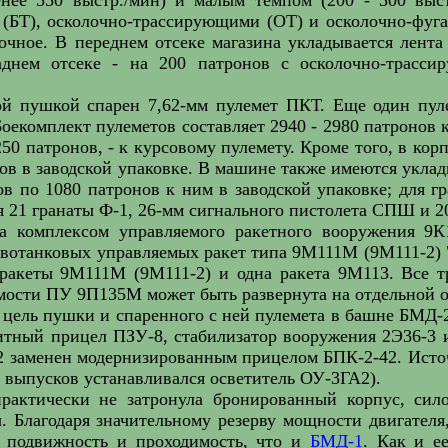
(БТ), осколочно-трассирующими (ОТ) и осколочно-фуга
очное. В переднем отсеке магазина укладывается лент
аднем отсеке - на 200 патронов с осколочно-трасси
ой пушкой спарен 7,62-мм пулемет ПКТ. Еще один пул
Боекомплект пулеметов составляет 2940 - 2980 патронов
250 патронов, - к курсовому пулемету. Кроме того, в ко
нов в заводской упаковке. В машине также имеются укла
в по 1080 патронов к ним в заводской упаковке; для г
ля 21 гранаты Ф-1, 26-мм сигнального пистолета СПШ и 2
 комплексом управляемого ракетного вооружения 9К1
вотанковых управляемых ракет типа 9М111М (9М111-2) 
ракеты 9М111М (9М111-2) и одна ракета 9М113. Все тр
мости ПУ 9П135М может быть развернута на отдельной 
 цель пушки и спаренного с ней пулемета в башне БМД
итный прицел ПЗУ-8, стабилизатор вооружения 2Э36-3 
 заменен модернизированным прицелом БПК-2-42. Источ
выпусков устанавливался осветитель ОУ-3ГА2).
рактически не затронула бронированный корпус, сил
 Благодаря значительному резерву мощности двигателя
 подвижность и проходимость, что и
БМД-1
. Как и е