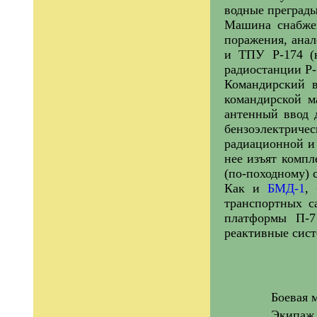
водные преграды
Машина снабжен
поражения, ана
и ТПУ Р-174 (
радиостанции Р-
Командирский в
командирской м
антенный ввод 
бензоэлектричес
радиационной и 
нее изъят компл
(по-походному) 
Как и
БМД-1
,
транспортных с
платформы П-7
реактивные сист
Боевая 
Экипаж 