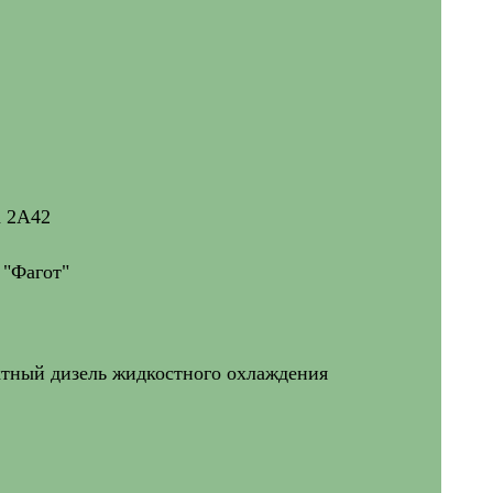
а 2А42
 "Фагот"
ктный дизель жидкостного охлаждения