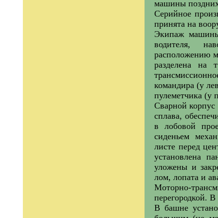
машины поздних
Серийное произв
принята на воо
Экипаж машины 
водителя, на
расположению м
разделена на т
трансмиссионн
командира (у лев
пулеметчика (у п
Сварной корпус
сплава, обеспеч
в лобовой про
сиденьем механ
листе перед це
установлена п
уложены и закр
лом, лопата и а
Моторно-трансм
перегородкой. В
В башне устано
большим (не ме