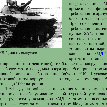
подразделений М
временных, фина
требования подразу
блока и ходовой ча
При сохранении
требования заказч
пушки 2А42 пришл
системы питания
настолько плотной,
установки на шари
Д-2 ранних выпусков
как и на
БМД-
крепления станка 
инированного и зенитного), стабилизатора вооружени
а рабочее место наводчика-оператора. Все три перево
ившей заводское обозначение "объект 916". Пуско
 носовой части корпуса слева от сиденья командира. 
тился до 1000 патронов.
 в 1984 году на войсковые испытания машины имели п
снилось, что обслуживание левой курсовой устано
ие трудности у командира БМД. К тому же военные 
урсового пулемета мешает командиру БМД заниматься 