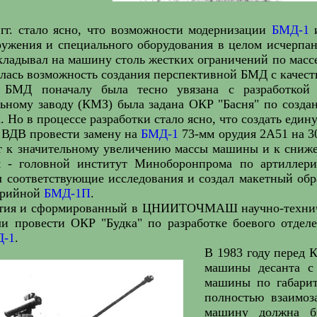
гг. стало ясно, что возможности модернизации
БМД-1
и
ужения и специального оборудования в целом исчерпан
кладывал на машину столь жестких ограничений по массе
алась возможность создания перспективной БМД с качес
 БМД поначалу была тесно увязана с разработкой
ьному заводу (КМЗ) была задана ОКР "Басня" по созд
. Но в процессе разработки стало ясно, что создать еди
 ВДВ провести замену на
БМД-1
73-мм орудия 2А51 на 3
ет к значительному увеличению массы машины и к сни
 - головной институт Миноборонпрома по артиллери
л соответствующие исследования и создал макетный обр
ерийной
БМД-1П
.
тия и сформированный в ЦНИИТОЧМАШ научно-техничес
ли провести ОКР "Будка" по разработке боевого отдел
-1
.
В 1983 году перед 
машины десанта с
машины по габарит
полностью взаимо
машину должна б