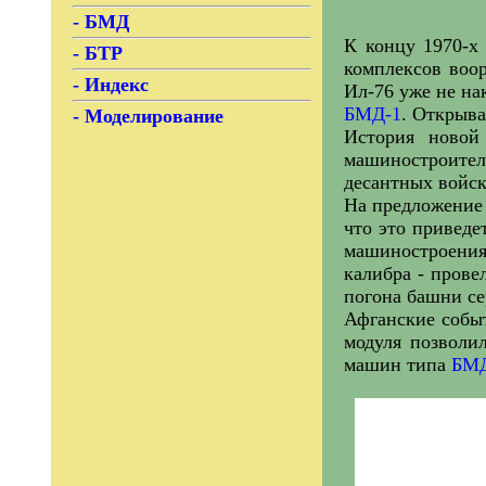
- БМД
К концу 1970-х 
- БТР
комплексов воор
- Индекс
Ил-76 уже не на
БМД-1
. Открыв
- Моделирование
История новой
машиностроител
десантных войск
На предложение
что это привед
машиностроения
калибра - прове
погона башни с
Афганские собы
модуля позволи
машин типа
БМД