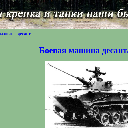
 машины десанта
Боевая машина десан