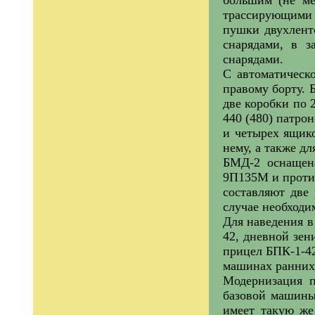
трассирующими 
пушки двухлент
снарядами, в з
снарядами.
С автоматическ
правому борту. 
две коробки по 
440 (480) патро
и четырех ящико
нему, а также д
БМД-2 оснащена
9П135М и проти
составляют две 
случае необходи
Для наведения в
42, дневной зен
прицел БПК-1-42
машинах ранних 
Модернизация п
базовой машины.
имеет такую же