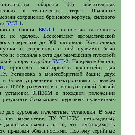
инистерства обороны без значительных
нсовых и технических затрат. Подобные
мевали сохранение броневого корпуса, силового
сти
БМД-1
.
 погона башни
БМД-1
полностью выполнить
ика не удалось. Боекомплект автоматической
ось сократить до 300 патронов. Компоновка
 пушки и спаренного с ней пулемета была
 что не оставила места для размещения пусковой
ковой опоре, подобно
БМП-2
. На крыше башни,
1П
, пришлось смонтировать кронштейн для
ПУ. Установка в малогабаритной башне двух
я и блока управления электроцепями стрельбы
зимые ПТУР разместили в корпусе новой боевой
вая установка 9П135М в походном положении
В результате боекомплект курсовых пулеметных
о две курсовые пулеметные установки. В ходе
вки при размещении ПУ 9П135М по-походному
давно жаловались на то, что необходимость
его прямыми обязанностями. Поэтому серийные