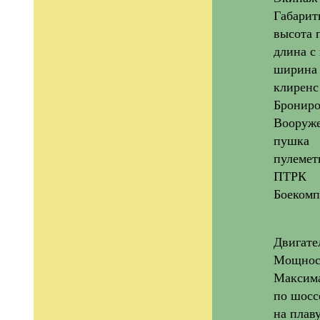
Габарит
высота 
длина с
ширина
клиренс
Брониро
Вооруже
пушка
пулемет
ПТРК
Боекомп
Двигате
Мощност
Максима
по шосс
на плав