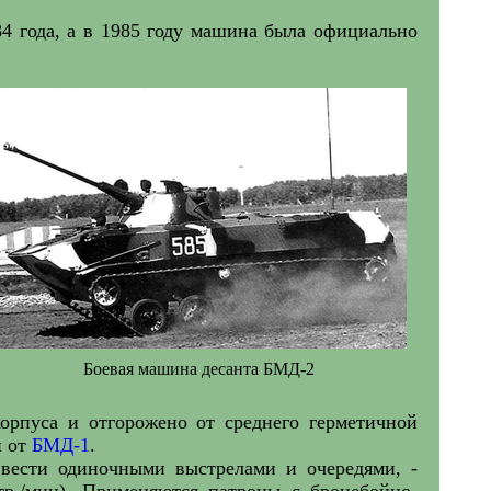
84 года, а в 1985 году машина была официально
Боевая машина десанта БМД-2
орпуса и отгорожено от среднего герметичной
й от
БМД-1
.
вести одиночными выстрелами и очередями, -
тр./мин). Применяются патроны с бронебойно-