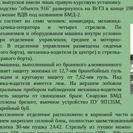
 выпусков имели лишь правую курсовую установку.
одство "объекта 916" развернулось на ВгТЗ в конце 19
ружение ВДВ под названием БМД-2.
состоит из семи человек: командира, механика-
водчика-оператора и четырех стрелков. По
еханизмов и оборудования машина внутри условно
ри отделения: управления, среднее и моторно-
ое. В отделении управления размещены сиденья
ого борта), механика-водителя (в центре) и стрелка-
равого борта).
 машины, выполненный из броневого алюминиевого
ивает защиту экипажа от 12,7-мм бронебойных пуль
екции и круговую защиту от 7,62-мм пуль. Над
ика-водителя имеется люк. На верхнем лобовом
нтральным прибором наблюдения механика-водителя
анель защиты от свинцовых брызг. Снаружи БМД
еплены брезент, вьючное устройство ПУ 9П135М,
варийный буй.
иссионное отделение расположено в кормовой части к
 нем закреплен силовой блок, полностью заимствованны
влена 30-мм пушка 2А42. Стрельбу из пушки можно 
нее 550 выстр./мин) и малым темпом (200 - 300 выс