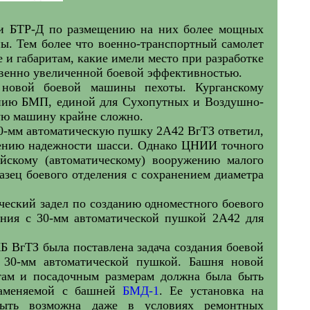
 БТР-Д по размещению на них более мощных
ы. Тем более что военно-транспортный самолет
 и габаритам, какие имели место при разработке
твенно увеличенной боевой эффективностью.
 новой боевой машины пехоты. Курганскому
анию БМП, единой для Сухопутных и Воздушно-
ную машину крайне сложно.
0-мм автоматическую пушку 2А42 ВгТЗ ответил,
жению надежности шасси. Однако ЦНИИ точного
йскому (автоматическому) вооружению малого
азец боевого отделения с сохранением диаметра
кий задел по созданию одноместного боевого
ения с 30-мм автоматической пушкой 2А42 для
КБ ВгТЗ была поставлена задача создания боевой
 30-мм автоматической пушкой. Башня новой
ам и посадочным размерам должна была быть
заменяемой с башней
БМД-1
. Ее установка на
ыть возможна даже в условиях ремонтных