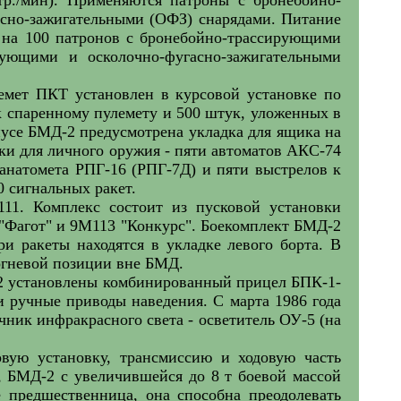
сно-зажигательными (ОФЗ) снарядами. Питание
а на 100 патронов с бронебойно-трассирующими
рующими и осколочно-фугасно-зажигательными
емет ПКТ установлен в курсовой установке по
 к спаренному пулемету и 500 штук, уложенных в
рпусе БМД-2 предусмотрена укладка для ящика на
дки для личного оружия - пяти автоматов АКС-74
ранатомета РПГ-16 (РПГ-7Д) и пяти выстрелов к
0 сигнальных ракет.
11. Комплекс состоит из пусковой установки
"Фагот" и 9М113 "Конкурс". Боекомплект БМД-2
и ракеты находятся в укладке левого борта. В
огневой позиции вне БМД.
-2 установлены комбинированный прицел БПК-1-
и ручные приводы наведения. С марта 1986 года
ник инфракрасного света - осветитель ОУ-5 (на
овую установку, трансмиссию и ходовую часть
, БМД-2 с увеличившейся до 8 т боевой массой
е предшественница, она способна преодолевать