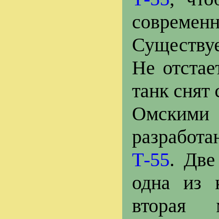
современн
Существуе
Не отстае
танк снят 
Омскими 
разработа
Т-55
. Две
одна из 
вторая 