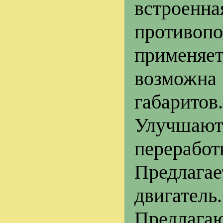
встроен
противопо
применяе
возможн
габаритов.
Улучшаютс
перерабо
Предлага
двигатель.
Предлаг