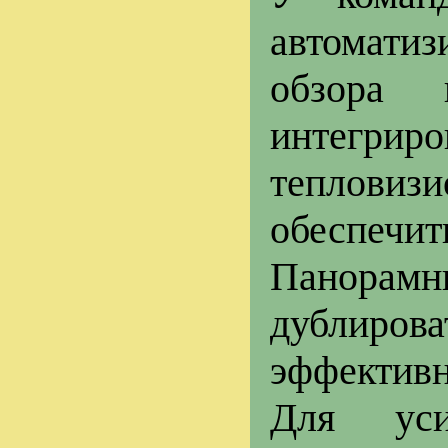
автомати
обзора 
интегрир
тепловизи
обеспечи
Панорам
дублиро
эффективн
Для уси