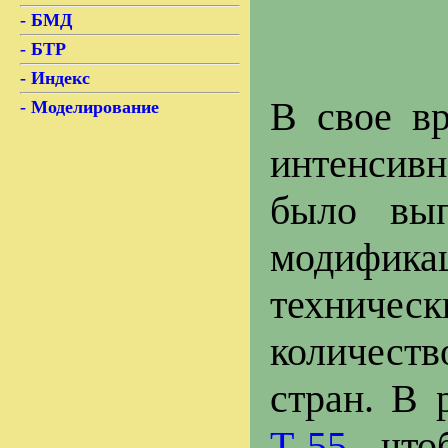
- БМД
- БТР
- Индекс
В свое в
- Моделирование
интенсив
было вып
модифика
техничес
количеств
стран. В 
Т-55
, что