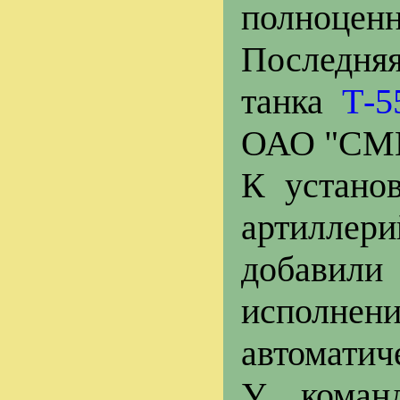
полноценн
Последня
танка
Т-5
ОАО "СМ
К устано
артиллер
добавили
исполнен
автоматич
У команд