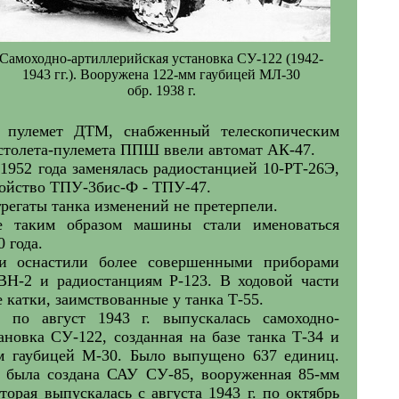
Самоходно-артиллерийская установка СУ-122 (1942-
1943 гг.). Вооружена 122-мм гаубицей МЛ-30
обр. 1938 г.
 пулемет ДТМ, снабженный телескопическим
столета-пулемета ППШ ввели автомат АК-47.
 1952 года заменялась радиостанцией 10-РТ-26Э,
ройство ТПУ-3бис-Ф - ТПУ-47.
грегаты танка изменений не претерпели.
е таким образом машины стали именоваться
0 года.
ки оснастили более совершенными приборами
ВН-2 и радиостанциям Р-123. В ходовой части
 катки, заимствованные у танка Т-55.
 по август 1943 г. выпускалась самоходно-
ановка СУ-122, созданная на базе танка Т-34 и
м гаубицей М-30. Было выпущено 637 единиц.
4 была создана САУ СУ-85, вооруженная 85-мм
торая выпускалась с августа 1943 г. по октябрь