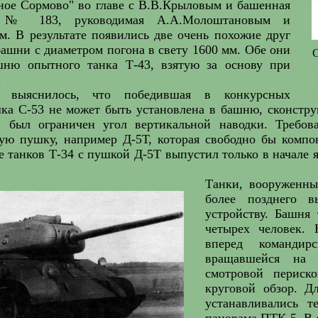
ное Сормово" во главе с В.В.Крыловым и башенная
а № 183, руководимая А.А.Молоштановым и
. В результате появились две очень похожие друг
башни с диаметром погона в свету 1600 мм. Обе они
С
ню опытного танка Т-43, взятую за основу при
.
 выяснилось, что победившая в конкурсных
ка С-53 не может быть установлена в башню, сконстру
 был ограничен угол вертикальной наводки. Требов
гую пушку, например Д-5Т, которая свободно бы компо
 танков Т-34 с пушкой Д-5Т выпустил только в начале я
Танки, вооруженны
более позднего 
устройству. Башня
четырех человек.
вперед командир
вращавшейся на 
смотровой периск
круговой обзор. Д
устанавливались 
панорама ПТК-5. В 