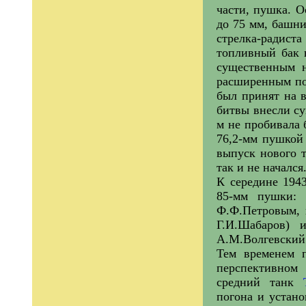
части, пушка. О
до 75 мм, башни
стрелка-радиста
топливный бак 
существенным 
расширенным пог
был принят на в
битвы внесли су
м не пробивала 
76,2-мм пушкой 
выпуск нового т
так и не начался
К середине 194
85-мм пушки:
Ф.Ф.Петровым, 
Г.И.Шабаров) 
А.М.Волгевский
Тем временем 
перспективном
средний танк
погона и устан