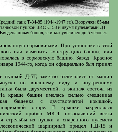
редний танк Т-34-85 (1944-1947 гг.). Вооружен 85-мм
танковой пушкой ЗИС-С-53 и двумя пулеметами ДТ.
Введена новая башня, экипаж увеличен до 5 человек
ированную сормовичами. При установке в этой
алось или изменить конструкцию башни, или
новалась в сормовскую башню. Завод "Красное
нваря 1944-го, когда он официально был принят
е пушкой Д-5Т, заметно отличались от машин
выпуска по внешнему виду и внутреннему
 танка была двухместной, а экипаж состоял из
 На крыше башни имелась сильно смещенная
ская башенка с двустворчатой крышкой,
шариковой опоре. В крышке закреплялся
опический прибор МК-4, позволявший вести
ля стрельбы из пушки и спаренного пулемета
телескопический шарнирный прицел ТШ-15 и
обоих бортах башни имелись смотровые щели со