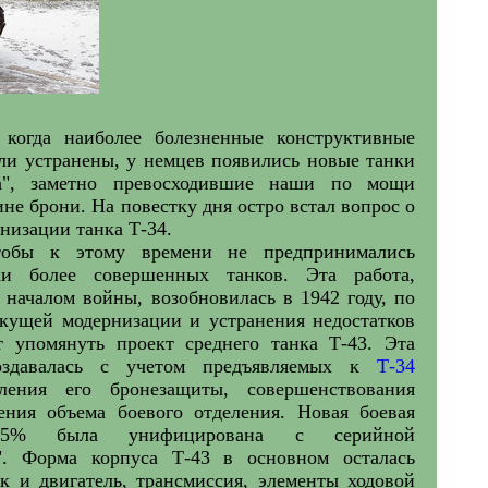
 когда наиболее болезненные конструктивные
и устранены, у немцев появились новые танки
а", заметно превосходившие наши по мощи
не брони. На повестку дня остро встал вопрос о
низации танка Т-34.
чтобы к этому времени не предпринимались
ки более совершенных танков. Эта работа,
 началом войны, возобновилась в 1942 году, по
екущей модернизации и устранения недостатков
ет упомянуть проект среднего танка Т-43. Эта
оздавалась с учетом предъявляемых к
Т-34
ления его бронезащиты, совершенствования
ения объема боевого отделения. Новая боевая
5% была унифицирована с серийной
й". Форма корпуса Т-43 в основном осталась
к и двигатель, трансмиссия, элементы ходовой