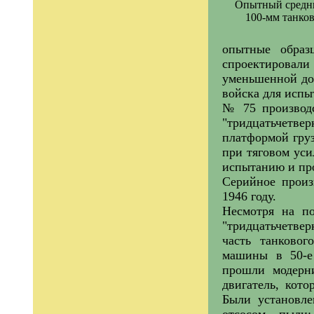
Опытный средний
100-мм танко
опытные образ
спроектировали
уменьшенной до 
войска для испы
№ 75 производс
"тридцатьчетве
платформой груз
при тяговом уси
испытанию и про
Серийное произ
1946 году.
Несмотря на по
"тридцатьчетвер
часть танково
машины в 50-е
прошли модерни
двигатель, кото
Были установле
отсосом пыли