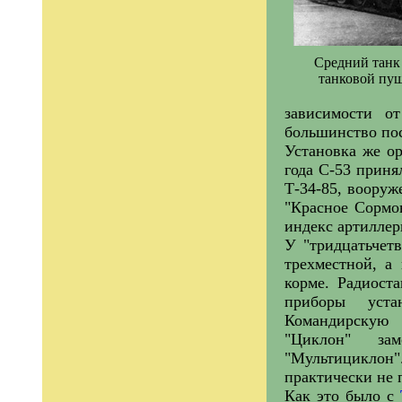
Средний танк 
танковой пуш
зависимости о
большинство по
Установка же о
года С-53 приня
Т-34-85, вооруж
"Красное Сормов
индекс артиллер
У "тридцатьчет
трехместной, а
корме. Радиост
приборы уста
Командирскую
"Циклон" за
"Мультициклон"
практически не 
Как это было с