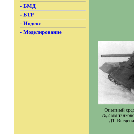
- БМД
- БТР
- Индекс
- Моделирование
Опытный средн
76,2-мм танков
ДТ. Введена