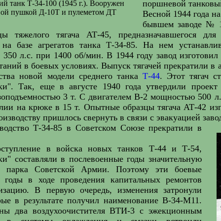
поршневой танковы
 танк Т-34-100 (1945 г.). Вооружен
вой пушкой Д-10Т и пулеметом ДТ
Весной 1944 года н
бывшем заводе № 1
цы тяжелого тягача АТ-45, предназначавшегося дл
 на базе агрегатов танка Т-34-85. На нем устанавл
350 л.с. при 1400 об/мин. В 1944 году завод изготовил
таний в боевых условиях. Выпуск тягачей прекратили в ав
тва новой модели среднего танка
Т-44
. Этот тягач с
рки". Так, еще в августе 1940 года утвердили проект
оподъемностью 3 т. С двигателем В-2 мощностью 500 л.с
лии на крюке в 15 т. Опытные образцы тягача АТ-42 из
изводству пришлось свернуть в связи с эвакуацией завод
водство Т-34-85 в Советском Союзе прекратили в
ступление в войска новых танков Т-44 и Т-54,
ки" составляли в послевоенные годы значительную
го парка Советской Армии. Поэтому эти боевые
 годы в ходе проведения капитальных ремонтов
зацию. В первую очередь, изменения затронули
рые в результате получил наименование В-34-М11.
ны два воздухоочистителя ВТИ-3 с эжекционным
; в системы охлаждения и смазки встроили