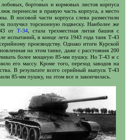
 лобовых, бортовых и кормовых листов корпуса
 люк перенесли в правую часть корпуса, а место
ны. В носовой части корпуса слева разместили
нк получил торсионную подвеску. Наиболее же
-43 от
Т-34
, стала трехместная литая башня с
 испытаний, в конце лета 1943 года танк Т-43
серийному производству. Однако итоги Курской
овленная на этом танке, даже с расстояния 200
вливать более мощную 85-мм пушку. Но Т-43 и с
ило его массу. Кроме того, переход заводов на
тва. В результате всего серийный выпуск Т-43
вили 85-мм пушку, на этом все и закончилась.