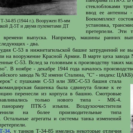
стеклоблоками три
ввод ее антенны 
Боекомплект состо
Т-34-85 (1944 г.). Вооружен 85-мм
установка, трансми
кой Д-5Т и двумя пулеметами ДТ
претерпели. Эти 
т времени выпуска. Например, машины ранних вып
следующих - два.
рудия С-53 в нижнетагильской башне затруднений не в
ли на вооружение Красной Армии. В марте цеха завода
енные С-53. Вслед за головным к производству таких 
о". В ноябре - декабре 1944 года началось производст
ийского завода № 92 имени Сталина, "С" - индекс ЦАКБ)
верок" с пушками С-53 или ЗИС-С-53 башня стала
 командирская башенка была сдвинута ближе к ее
анцию перенесли из корпуса в башню. Смотровые
навливались только нового типа - МК-4.
 панораму ПТК-5 изъяли. Воздухоочистители
менили на более производительные типа
. Остальные агрегаты и системы танка изменений
претерпели.
Т-34
, у танков Т-34-85 имелись некоторые отличия