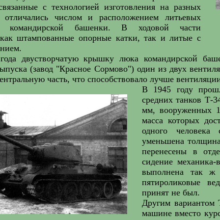
 связанные с технологией изготовления на разных
и отличались числом и расположением литьевых
 командирской башенки. В ходовой части
 как штампованные опорные катки, так и литые с
ением.
года двустворчатую крышку люка командирской баше
ыпуска (завод "Красное Сормово") один из двух вентил
центральную часть, что способствовало лучше вентиляции
В 1945 году прош
средних танков Т-
мм, вооруженных 1
масса которых дос
одного человека
уменьшена толщина
перенесены в отд
сидение механика-в
выполнена так ж 
пятироликовые ве
принят не был.
Другим вариантом 
машине вместо курс