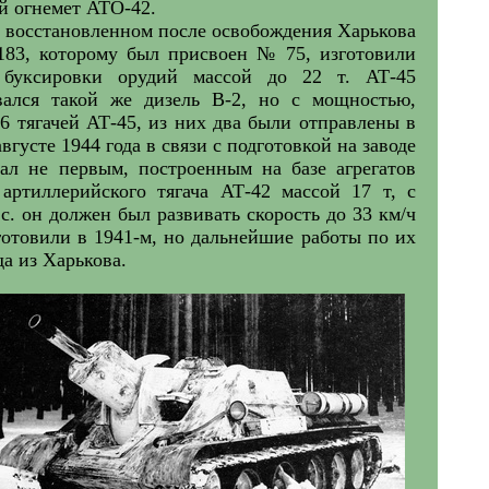
й огнемет АТО-42.
а восстановленном после освобождения Харькова
83, которому был присвоен № 75, изготовили
я буксировки орудий массой до 22 т. АТ-45
ивался такой же дизель В-2, но с мощностью,
 6 тягачей АТ-45, из них два были отправлены в
густе 1944 года в связи с подготовкой на заводе
тал не первым, построенным на базе агрегатов
 артиллерийского тягача АТ-42 массой 17 т, с
. он должен был развивать скорость до 33 км/ч
готовили в 1941-м, но дальнейшие работы по их
а из Харькова.