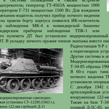
догреватель; генератор ГТ-4563А мощностью 1000
нератором Г-731 мощностью 1500 Вт. Для вождения
еханик-водитель получил прибор ночного видения
на правом борту корпуса появился ИК-осветитель
ор наблюдения МК-4 в командирской башенке
андирским прибором наблюдения ТПК-1 или
то пулемета ДТ был установлен модернизированный
. В укладку личного оружия членов экипажа вместо пи
Радиостанция 9-Р с
а переговорное уст
Другие системы и а
Модернизированны
Т-34-85 образца 196
В 60-х годах тан
ночного видения Т
установили опорные
С декабря 1942 г.
артиллерийская уст
вооруженная 122-м
одернизированная самоходно-
Также на базе Т-3
ая установка СУ-122М (1943 г.).
ена 122-мм гаубицей Д-11
пушкой Д-5С-85, ко