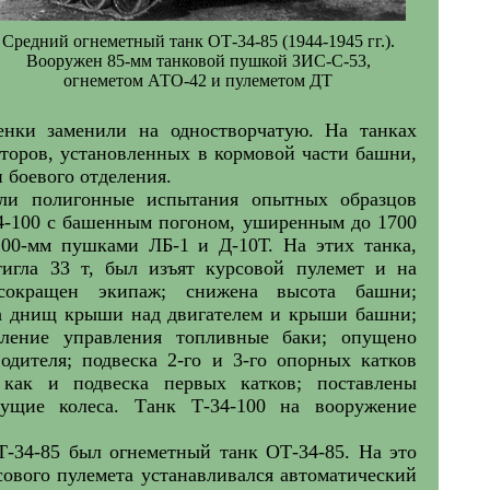
Средний огнеметный танк ОТ-34-85 (1944-1945 гг.).
Вооружен 85-мм танковой пушкой ЗИС-С-53,
огнеметом АТО-42 и пулеметом ДТ
нки заменили на одностворчатую. На танках
яторов, установленных в кормовой части башни,
 боевого отделения.
ли полигонные испытания опытных образцов
34-100 с башенным погоном, уширенным до 1700
00-мм пушками ЛБ-1 и Д-10Т. На этих танка,
тигла 33 т, был изъят курсовой пулемет и на
 сокращен экипаж; снижена высота башни;
 днищ крыши над двигателем и крыши башни;
еление управления топливные баки; опущено
одителя; подвеска 2-го и 3-го опорных катков
как и подвеска первых катков; поставлены
дущие колеса. Танк Т-34-100 на вооружение
Т-34-85 был огнеметный танк ОТ-34-85. На это
ового пулемета устанавливался автоматический