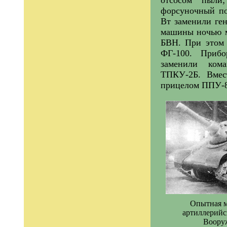
форсуночный по
Вт заменили ге
машины ночью м
БВН. При этом 
ФГ-100. Приб
заменили ком
ТПКУ-2Б. Вмес
прицелом ППУ-8Т
Опытная м
артиллерийск
Вооруж