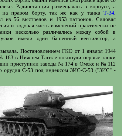
плекс. Радиостанция размещалась в корпусе, а
- на правом борту, так же как у танка
Т-34
.
ял из 56 выстрелов и 1953 патронов. Силовая
ссия и ходовая часть изменений практически не
танки несколько различались между собой в
усков имели один башенный вентилятор, а
ызывала. Постановлением ГКО от 1 января 1944
 № 183 в Нижнем Тагиле покинули первые танки
машин приступили заводы № 174 в Омске и № 112
во орудия С-53 под индексом ЗИС-С-53 ("ЗИС" -
.