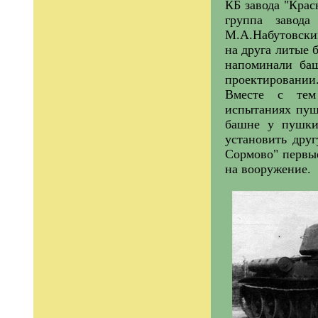
КБ завода "Крас
группа завод
М.А.Набутовским
на друга литые 
напоминали баш
проектировании
Вместе с тем
испытаниях пуш
башне у пушки
установить дру
Сормово" первые
на вооружение.