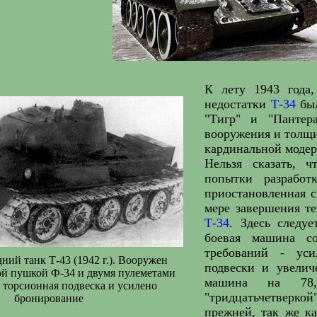
К лету 1943 года,
недостатки
Т-34
был
"Тигр" и "Пантер
вооружения и толщи
кардинальной модер
Нельзя сказать, 
попытки разработ
приостановленная с
мере завершения т
Т-34
. Здесь следу
боевая машина с
требований - уси
ий танк Т-43 (1942 г.). Вооружен
подвески и увелич
ой пушкой Ф-34 и двумя пулеметами
машина на 78,
 торсионная подвеска и усилено
"тридцатьчетверко
бронирование
прежней, так же ка