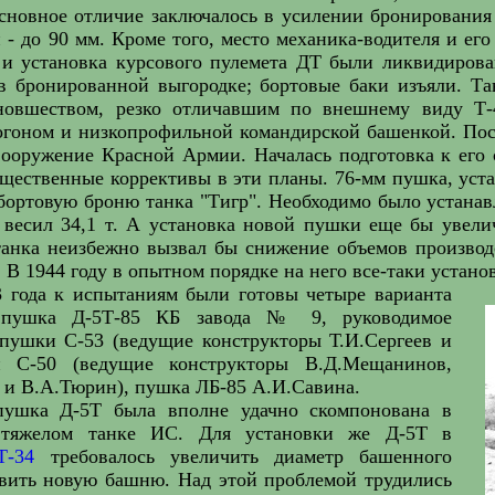
сновное отличие заключалось в усилении бронирования
 - до 90 мм. Кроме того, место механика-водителя и его
 и установка курсового пулемета ДТ были ликвидирова
в бронированной выгородке; бортовые баки изъяли. Та
новшеством, резко отличавшим по внешнему виду Т
оном и низкопрофильной командирской башенкой. После
ооружение Красной Армии. Началась подготовка к его 
щественные коррективы в эти планы. 76-мм пушка, устан
бортовую броню танка "Тигр". Необходимо было устана
весил 34,1 т. А установка новой пушки еще бы увелич
анка неизбежно вызвал бы снижение объемов производс
. В 1944 году в опытном порядке на него все-таки устано
3 года к испытаниям были готовы четыре варианта
 пушка Д-5Т-85 КБ завода № 9, руководимое
пушки С-53 (ведущие конструкторы Т.И.Сергеев и
и С-50 (ведущие конструкторы В.Д.Мещанинов,
 и В.А.Тюрин), пушка ЛБ-85 А.И.Савина.
пушка Д-5Т была вполне удачно скомпонована в
 тяжелом танке ИС. Для установки же Д-5Т в
Т-34
требовалось увеличить диаметр башенного
овить новую башню. Над этой проблемой трудились