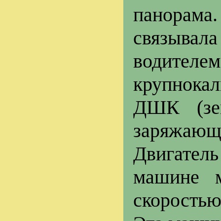
панорам
связывал
водител
крупнока
ДШК (зен
заряжающ
Двигатель
машине м
скоростью