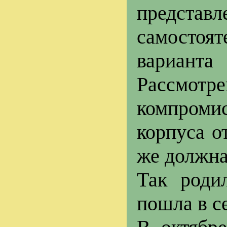
предс
самостоят
вариант
Рассмот
компроми
корпуса о
же должна
Так роди
пошла в с