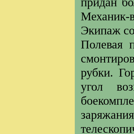
придан бо
Механик-в
Экипаж со
Полевая 
смонтиро
рубки. Го
угол во
боекомпл
заряжани
телескопи