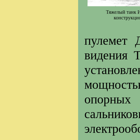
Тяжелый танк И
конструкци
пулемет 
видения Т
установ
мощность
опорных 
сальни
электроо