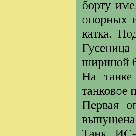
борту име
опорных 
катка. По
Гусеница
шириной 6
На танке
танковое 
Первая о
выпущена 
Танк ИС-