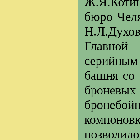
Ж.Я.Коти
бюро Челя
Н.Л.Духо
Главной
серийным
башня со 
броневых
бронебо
компоновк
позволи