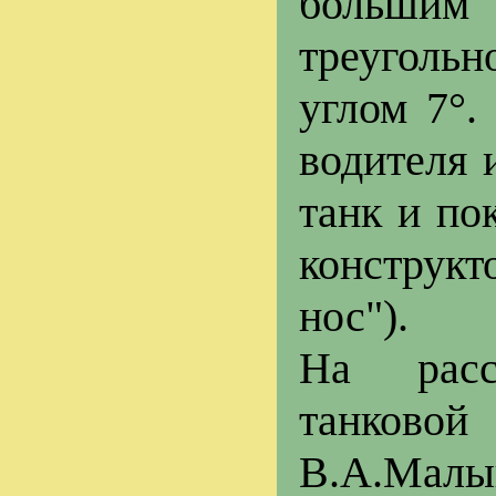
большим
треуголь
углом 7°.
водителя 
танк и по
конструкт
нос").
На расс
танково
В.А.М