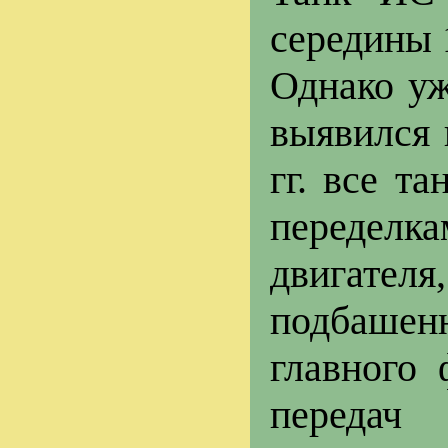
середины 
Однако уж
выявился 
гг. все т
переделк
двигате
подбашен
главного
передач