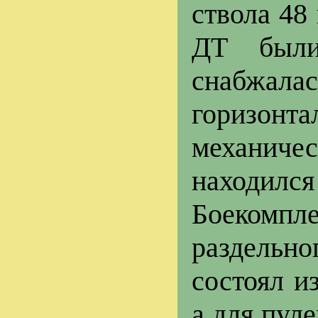
ствола 48
ДТ были
снабжал
горизонта
механиче
находил
Боекомп
раздельно
состоял и
а для пул