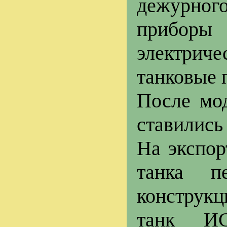
дежурног
приборы
электрич
танковые 
После мод
ставились
На экспор
танка п
конструкци
танк ИС