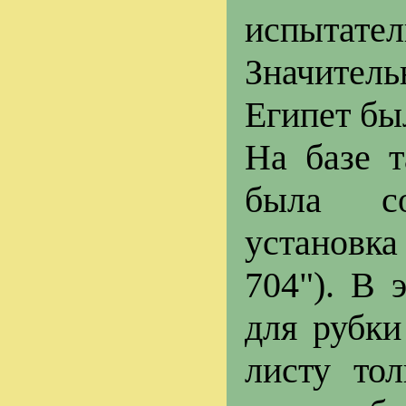
испытате
Значитель
Египет бы
На базе т
была со
установк
704"). В
для рубки
листу то