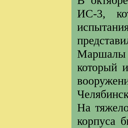
В октябре
ИС-3, к
испытания
предста
Маршалы 
который 
вооружен
Челябинск
На тяжело
корпуса б