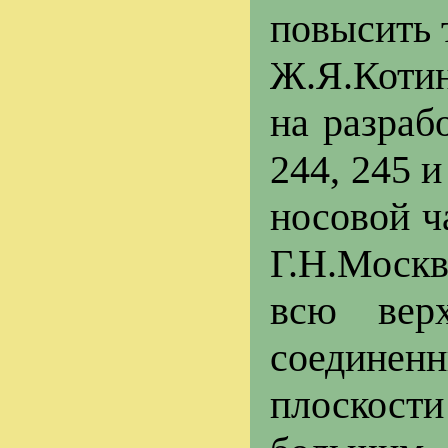
повысить 
Ж.Я.Котин
на разраб
244, 245 
носовой ч
Г.Н.Моск
всю вер
соединен
плоскости