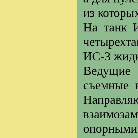
из которы
На танк 
четырехта
ИС-3 жидк
Ведущи
съемные 
Направл
взаим
опорными